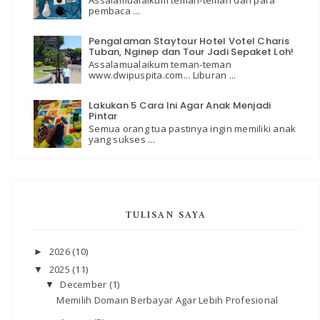
pembaca ...
Pengalaman Staytour Hotel Votel Charis
Tuban, Nginep dan Tour Jadi Sepaket Loh!
Assalamualaikum teman-teman
www.dwipuspita.com... Liburan ...
Lakukan 5 Cara Ini Agar Anak Menjadi
Pintar
Semua orang tua pastinya ingin memiliki anak
yang sukses ...
TULISAN SAYA
2026
(10)
►
2025
(11)
▼
December
(1)
▼
Memilih Domain Berbayar Agar Lebih Profesional