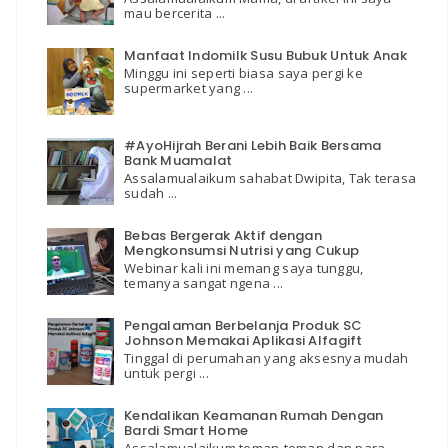
mau bercerita ...
Manfaat Indomilk Susu Bubuk Untuk Anak
Minggu ini seperti biasa saya pergi ke
supermarket yang ...
#AyoHijrah Berani Lebih Baik Bersama
Bank Muamalat
Assalamualaikum sahabat Dwipita, Tak terasa
sudah ...
Bebas Bergerak Aktif dengan
Mengkonsumsi Nutrisi yang Cukup
Webinar kali ini memang saya tunggu,
temanya sangat ngena ...
Pengalaman Berbelanja Produk SC
Johnson Memakai Aplikasi Alfagift
Tinggal di perumahan yang aksesnya mudah
untuk pergi ...
Kendalikan Keamanan Rumah Dengan
Bardi Smart Home
Assalamualaikum teman-teman dan para