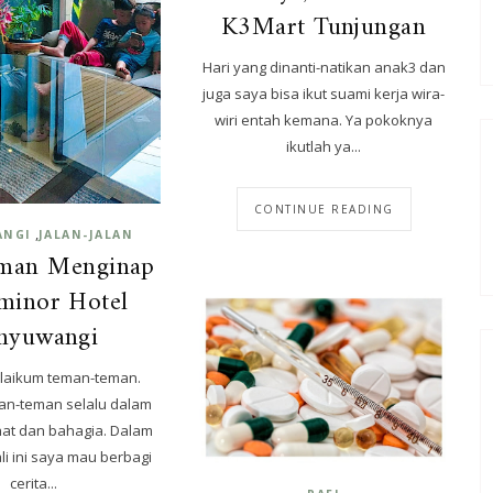
K3Mart Tunjungan
Hari yang dinanti-natikan anak3 dan
juga saya bisa ikut suami kerja wira-
wiri entah kemana. Ya pokoknya
ikutlah ya...
CONTINUE READING
,
ANGI
JALAN-JALAN
aman Menginap
minor Hotel
nyuwangi
laikum teman-teman.
n-teman selalu dalam
at dan bahagia. Dalam
li ini saya mau berbagi
cerita...