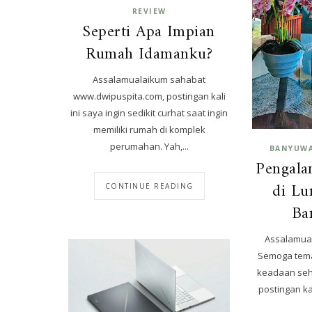
REVIEW
Seperti Apa Impian
Rumah Idamanku?
Assalamualaikum sahabat
www.dwipuspita.com, postingan kali
ini saya ingin sedikit curhat saat ingin
memiliki rumah di komplek
perumahan. Yah,...
BANYUW
Pengal
di Lu
CONTINUE READING
Ba
Assalamua
Semoga tema
keadaan seh
postingan ka