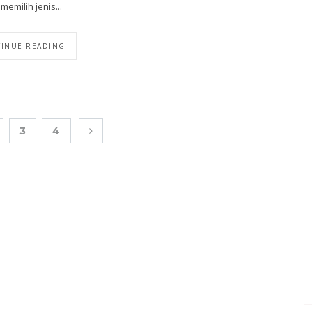
memilih jenis...
INUE READING
3
4