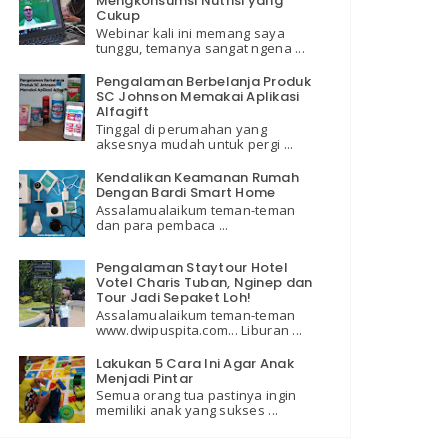
Mengkonsumsi Nutrisi yang
Cukup
Webinar kali ini memang saya
tunggu, temanya sangat ngena ...
Pengalaman Berbelanja Produk
SC Johnson Memakai Aplikasi
Alfagift
Tinggal di perumahan yang
aksesnya mudah untuk pergi ...
Kendalikan Keamanan Rumah
Dengan Bardi Smart Home
Assalamualaikum teman-teman
dan para pembaca ...
Pengalaman Staytour Hotel
Votel Charis Tuban, Nginep dan
Tour Jadi Sepaket Loh!
Assalamualaikum teman-teman
www.dwipuspita.com... Liburan ...
Lakukan 5 Cara Ini Agar Anak
Menjadi Pintar
Semua orang tua pastinya ingin
memiliki anak yang sukses ...