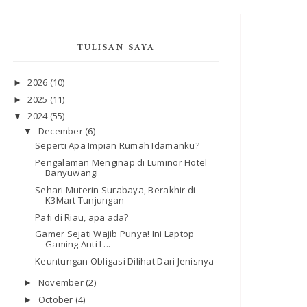
TULISAN SAYA
2026
(10)
►
2025
(11)
►
2024
(55)
▼
December
(6)
▼
Seperti Apa Impian Rumah Idamanku?
Pengalaman Menginap di Luminor Hotel
Banyuwangi
Sehari Muterin Surabaya, Berakhir di
K3Mart Tunjungan
Pafi di Riau, apa ada?
Gamer Sejati Wajib Punya! Ini Laptop
Gaming Anti L...
Keuntungan Obligasi Dilihat Dari Jenisnya
November
(2)
►
October
(4)
►