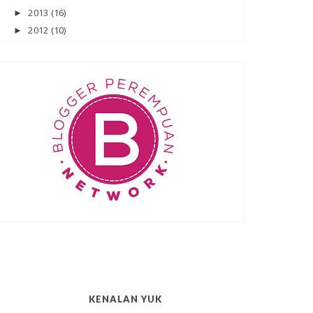
2013
(16)
►
2012
(10)
►
KENALAN YUK