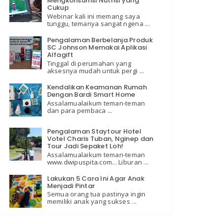
Mengkonsumsi Nutrisi yang
Cukup
Webinar kali ini memang saya
tunggu, temanya sangat ngena ...
Pengalaman Berbelanja Produk
SC Johnson Memakai Aplikasi
Alfagift
Tinggal di perumahan yang
aksesnya mudah untuk pergi ...
Kendalikan Keamanan Rumah
Dengan Bardi Smart Home
Assalamualaikum teman-teman
dan para pembaca ...
Pengalaman Staytour Hotel
Votel Charis Tuban, Nginep dan
Tour Jadi Sepaket Loh!
Assalamualaikum teman-teman
www.dwipuspita.com... Liburan ...
Lakukan 5 Cara Ini Agar Anak
Menjadi Pintar
Semua orang tua pastinya ingin
memiliki anak yang sukses ...