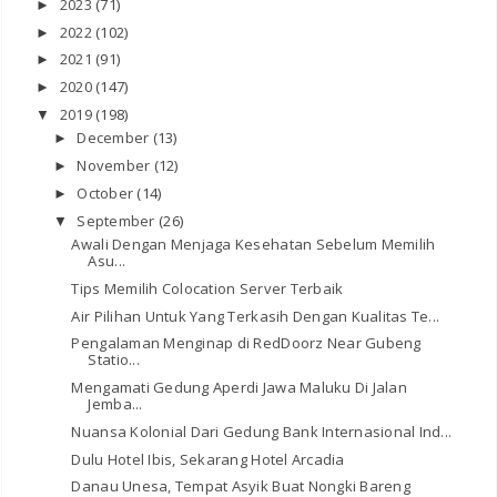
2023
(71)
►
2022
(102)
►
2021
(91)
►
2020
(147)
►
2019
(198)
▼
December
(13)
►
November
(12)
►
October
(14)
►
September
(26)
▼
Awali Dengan Menjaga Kesehatan Sebelum Memilih
Asu...
Tips Memilih Colocation Server Terbaik
Air Pilihan Untuk Yang Terkasih Dengan Kualitas Te...
Pengalaman Menginap di RedDoorz Near Gubeng
Statio...
Mengamati Gedung Aperdi Jawa Maluku Di Jalan
Jemba...
Nuansa Kolonial Dari Gedung Bank Internasional Ind...
Dulu Hotel Ibis, Sekarang Hotel Arcadia
Danau Unesa, Tempat Asyik Buat Nongki Bareng