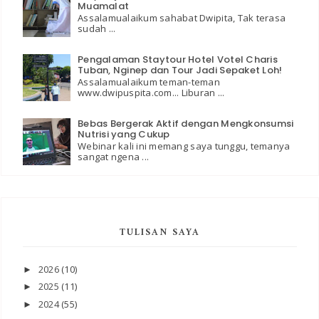
Muamalat
Assalamualaikum sahabat Dwipita, Tak terasa
sudah ...
Pengalaman Staytour Hotel Votel Charis
Tuban, Nginep dan Tour Jadi Sepaket Loh!
Assalamualaikum teman-teman
www.dwipuspita.com... Liburan ...
Bebas Bergerak Aktif dengan Mengkonsumsi
Nutrisi yang Cukup
Webinar kali ini memang saya tunggu, temanya
sangat ngena ...
TULISAN SAYA
2026
(10)
►
2025
(11)
►
2024
(55)
►