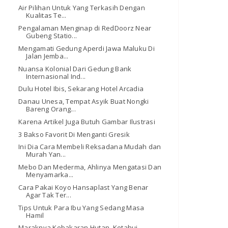
Air Pilihan Untuk Yang Terkasih Dengan
Kualitas Te...
Pengalaman Menginap di RedDoorz Near
Gubeng Statio...
Mengamati Gedung Aperdi Jawa Maluku Di
Jalan Jemba...
Nuansa Kolonial Dari Gedung Bank
Internasional Ind...
Dulu Hotel Ibis, Sekarang Hotel Arcadia
Danau Unesa, Tempat Asyik Buat Nongki
Bareng Orang...
Karena Artikel Juga Butuh Gambar Ilustrasi
3 Bakso Favorit Di Menganti Gresik
Ini Dia Cara Membeli Reksadana Mudah dan
Murah Yan...
Mebo Dan Mederma, Ahlinya Mengatasi Dan
Menyamarka...
Cara Pakai Koyo Hansaplast Yang Benar
Agar Tak Ter...
Tips Untuk Para Ibu Yang Sedang Masa
Hamil
Maraknya Kebakaran Hutan, Ketahui