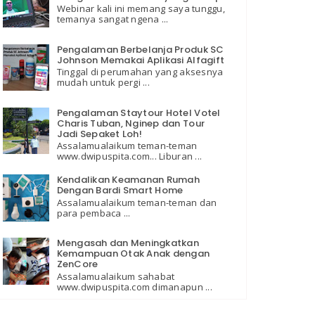
Webinar kali ini memang saya tunggu,
temanya sangat ngena ...
Pengalaman Berbelanja Produk SC
Johnson Memakai Aplikasi Alfagift
Tinggal di perumahan yang aksesnya
mudah untuk pergi ...
Pengalaman Staytour Hotel Votel
Charis Tuban, Nginep dan Tour
Jadi Sepaket Loh!
Assalamualaikum teman-teman
www.dwipuspita.com... Liburan ...
Kendalikan Keamanan Rumah
Dengan Bardi Smart Home
Assalamualaikum teman-teman dan
para pembaca ...
Mengasah dan Meningkatkan
Kemampuan Otak Anak dengan
ZenCore
Assalamualaikum sahabat
www.dwipuspita.com dimanapun ...