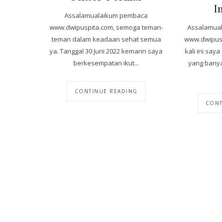
I
Assalamualaikum pembaca
Assalamua
www.dwipuspita.com, semoga teman-
www.dwipusp
teman dalam keadaan sehat semua
kali ini sa
ya. Tanggal 30 Juni 2022 kemarin saya
yang banya
berkesempatan ikut...
CONTINUE READING
CONT