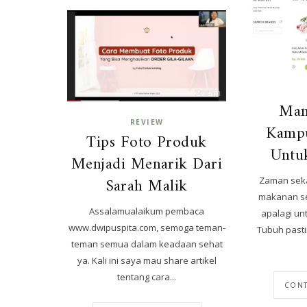
Man
REVIEW
Kamp
Tips Foto Produk
Untu
Menjadi Menarik Dari
Sarah Malik
Zaman sek
makanan seh
Assalamualaikum pembaca
apalagi un
www.dwipuspita.com, semoga teman-
Tubuh past
teman semua dalam keadaan sehat
ya. Kali ini saya mau share artikel
tentang cara...
CONT