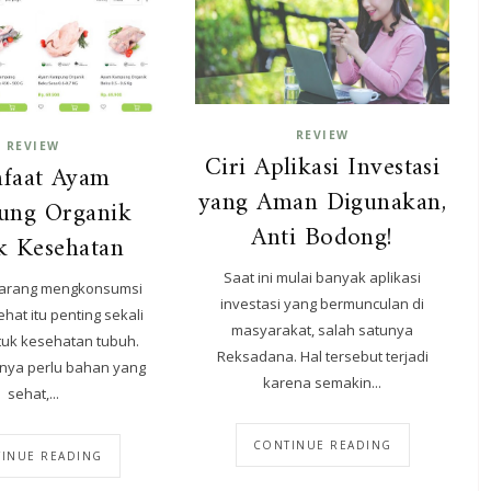
REVIEW
REVIEW
Ciri Aplikasi Investasi
faat Ayam
yang Aman Digunakan,
ung Organik
Anti Bodong!
k Kesehatan
Saat ini mulai banyak aplikasi
arang mengkonsumsi
investasi yang bermunculan di
at itu penting sekali
masyarakat, salah satunya
tuk kesehatan tubuh.
Reksadana. Hal tersebut terjadi
inya perlu bahan yang
karena semakin...
sehat,...
CONTINUE READING
INUE READING