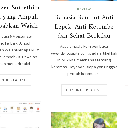
izer Somethinc
REVIEW
k yang Ampuh
Rahasia Rambut Anti
babkan Wajah
Lepek, Anti Ketombe
dan Sehat Berkilau
dasi 6 Moisturizer
nc Terbaik. Ampuh
Assalamualaikum pembaca
n Wajah!Kenapa kulit
www.dwipuspita.com, pada artikel kali
s lembab? Kulit wajah
ini yuk kita membahas tentang
ab menjadi salah...
keramas. Hayoooo, siapa yang nggak
pernah keramas?...
INUE READING
CONTINUE READING