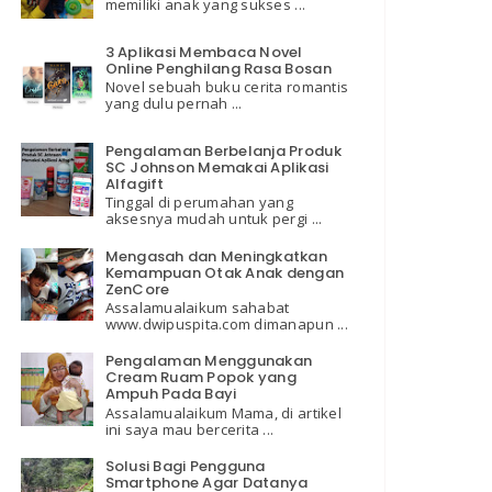
memiliki anak yang sukses ...
3 Aplikasi Membaca Novel
Online Penghilang Rasa Bosan
Novel sebuah buku cerita romantis
yang dulu pernah ...
Pengalaman Berbelanja Produk
SC Johnson Memakai Aplikasi
Alfagift
Tinggal di perumahan yang
aksesnya mudah untuk pergi ...
Mengasah dan Meningkatkan
Kemampuan Otak Anak dengan
ZenCore
Assalamualaikum sahabat
www.dwipuspita.com dimanapun ...
Pengalaman Menggunakan
Cream Ruam Popok yang
Ampuh Pada Bayi
Assalamualaikum Mama, di artikel
ini saya mau bercerita ...
Solusi Bagi Pengguna
Smartphone Agar Datanya