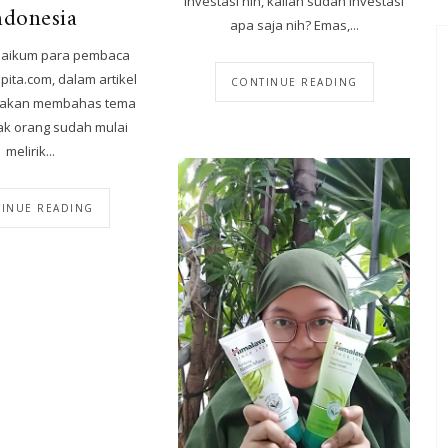
investasi nih, kalian sudah investasi
ndonesia
apa saja nih? Emas,...
laikum para pembaca
ita.com, dalam artikel
CONTINUE READING
ya akan membahas tema
k orang sudah mulai
melirik...
INUE READING