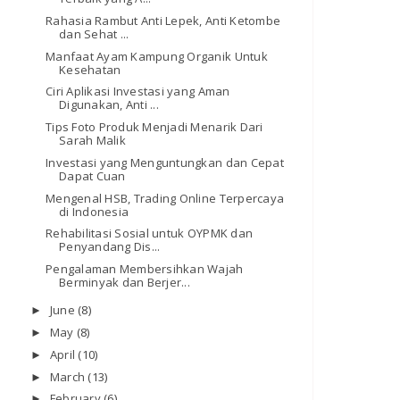
Rahasia Rambut Anti Lepek, Anti Ketombe
dan Sehat ...
Manfaat Ayam Kampung Organik Untuk
Kesehatan
Ciri Aplikasi Investasi yang Aman
Digunakan, Anti ...
Tips Foto Produk Menjadi Menarik Dari
Sarah Malik
Investasi yang Menguntungkan dan Cepat
Dapat Cuan
Mengenal HSB, Trading Online Terpercaya
di Indonesia
Rehabilitasi Sosial untuk OYPMK dan
Penyandang Dis...
Pengalaman Membersihkan Wajah
Berminyak dan Berjer...
June
(8)
►
May
(8)
►
April
(10)
►
March
(13)
►
February
(6)
►