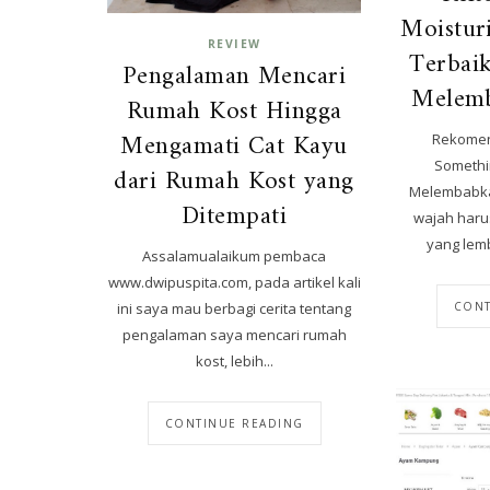
Moistur
REVIEW
Terbai
Pengalaman Mencari
Melem
Rumah Kost Hingga
Mengamati Cat Kayu
Rekomen
Somethi
dari Rumah Kost yang
Melembabka
Ditempati
wajah haru
yang lemb
Assalamualaikum pembaca
www.dwipuspita.com, pada artikel kali
CONT
ini saya mau berbagi cerita tentang
pengalaman saya mencari rumah
kost, lebih...
CONTINUE READING