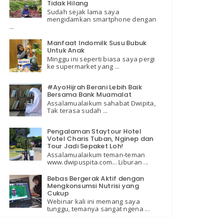
Tidak Hilang
Sudah sejak lama saya
mengidamkan smartphone dengan
...
Manfaat Indomilk Susu Bubuk
Untuk Anak
Minggu ini seperti biasa saya pergi
ke supermarket yang ...
#AyoHijrah Berani Lebih Baik
Bersama Bank Muamalat
Assalamualaikum sahabat Dwipita,
Tak terasa sudah ...
Pengalaman Staytour Hotel
Votel Charis Tuban, Nginep dan
Tour Jadi Sepaket Loh!
Assalamualaikum teman-teman
www.dwipuspita.com... Liburan ...
Bebas Bergerak Aktif dengan
Mengkonsumsi Nutrisi yang
Cukup
Webinar kali ini memang saya
tunggu, temanya sangat ngena ...