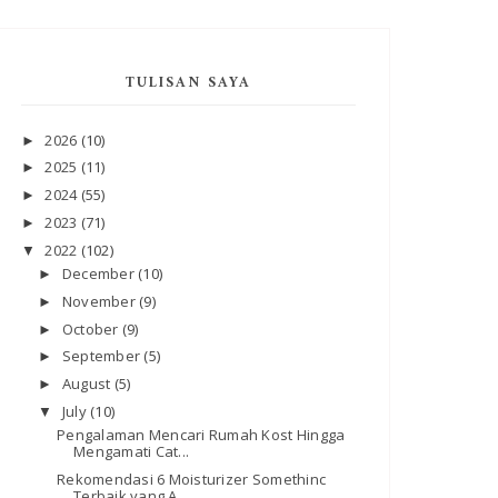
TULISAN SAYA
2026
(10)
►
2025
(11)
►
2024
(55)
►
2023
(71)
►
2022
(102)
▼
December
(10)
►
November
(9)
►
October
(9)
►
September
(5)
►
August
(5)
►
July
(10)
▼
Pengalaman Mencari Rumah Kost Hingga
Mengamati Cat...
Rekomendasi 6 Moisturizer Somethinc
Terbaik yang A...