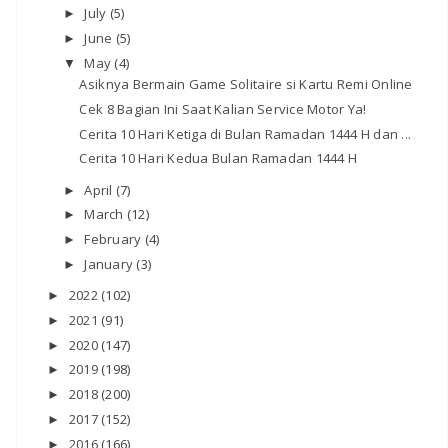
July
(5)
►
June
(5)
►
May
(4)
▼
Asiknya Bermain Game Solitaire si Kartu Remi Online
Cek 8 Bagian Ini Saat Kalian Service Motor Ya!
Cerita 10 Hari Ketiga di Bulan Ramadan 1444 H dan ...
Cerita 10 Hari Kedua Bulan Ramadan 1444 H
April
(7)
►
March
(12)
►
February
(4)
►
January
(3)
►
2022
(102)
►
2021
(91)
►
2020
(147)
►
2019
(198)
►
2018
(200)
►
2017
(152)
►
2016
(166)
►