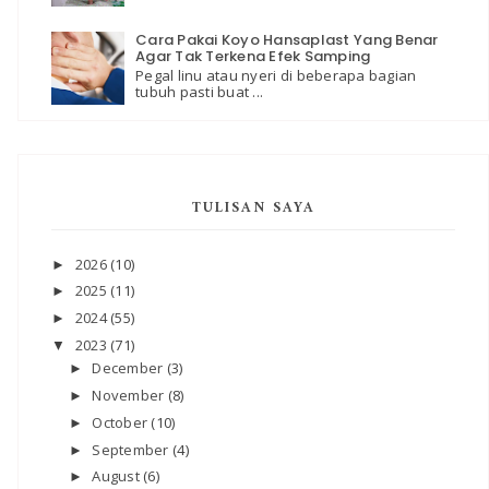
Cara Pakai Koyo Hansaplast Yang Benar
Agar Tak Terkena Efek Samping
Pegal linu atau nyeri di beberapa bagian
tubuh pasti buat ...
TULISAN SAYA
2026
(10)
►
2025
(11)
►
2024
(55)
►
2023
(71)
▼
December
(3)
►
November
(8)
►
October
(10)
►
September
(4)
►
August
(6)
►