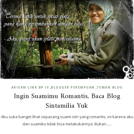
,
,
ARISAN LINK BP IV
BLOGGER PEREMPUAN
TEMAN BLOG
Ingin Suamimu Romantis, Baca Blog
Sintamilia Yuk
Aku suka banget lihat sepasang suami istri yang romantis, ini karena aku
dan suamiku tidak bisa melakukannya. Bukan......