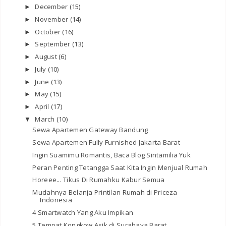
December
(15)
►
November
(14)
►
October
(16)
►
September
(13)
►
August
(6)
►
July
(10)
►
June
(13)
►
May
(15)
►
April
(17)
►
March
(10)
▼
Sewa Apartemen Gateway Bandung
Sewa Apartemen Fully Furnished Jakarta Barat
Ingin Suamimu Romantis, Baca Blog Sintamilia Yuk
Peran Penting Tetangga Saat Kita Ingin Menjual Rumah
Horeee... Tikus Di Rumahku Kabur Semua
Mudahnya Belanja Printilan Rumah di Priceza
Indonesia
4 Smartwatch Yang Aku Impikan
5 Tempat Kongkow Asik di Surabaya Barat