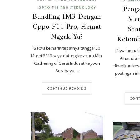
Peng
,
,
OPPO F11 PRO
TEKNOLOGY
Bundling IM3 Dengan
Men
Oppo F11 Pro, Hemat
Sha
Nggak Ya?
Ketomb
Sabtu kemarin tepatnya tanggal 30
Assalamuala
Maret 2019 saya datang ke acara Mini
Alhamduli
Gathering di Gerai Indosat Kayoon
diberikan kes
Surabaya....
postingan ini
CONTINUE READING
CONT