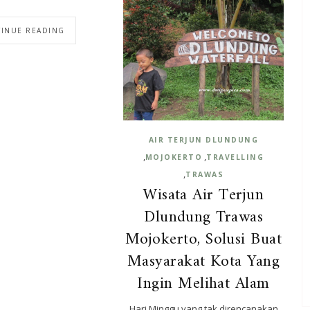
INUE READING
AIR TERJUN DLUNDUNG
,
,
MOJOKERTO
TRAVELLING
,
TRAWAS
Wisata Air Terjun
Dlundung Trawas
Mojokerto, Solusi Buat
Masyarakat Kota Yang
Ingin Melihat Alam
Hari Minggu yang tak direncanakan