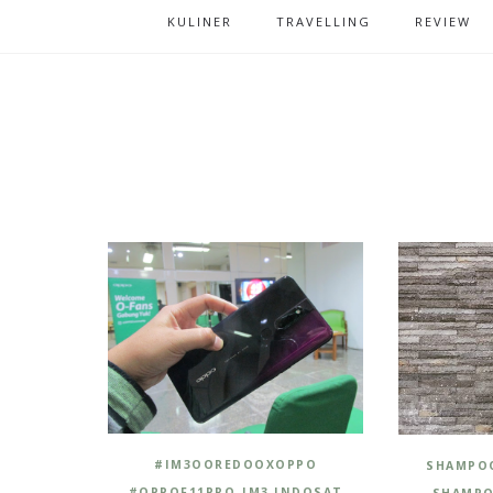
KULINER
TRAVELLING
REVIEW
#IM3OOREDOOXOPPO
SHAMPOO
,
,
#OPPOF11PRO
IM3 INDOSAT
SHAMPO