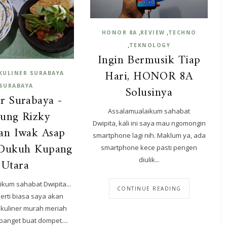
,
,
HONOR 8A
REVIEW
TECHNO
,
TEKNOLOGY
Ingin Bermusik Tiap
Hari, HONOR 8A
KULINER SURABAYA
SURABAYA
Solusinya
r Surabaya -
Assalamualaikum sahabat
ung Rizky
Dwipita, kali ini saya mau ngomongin
an Iwak Asap
smartphone lagi nih. Maklum ya, ada
 Dukuh Kupang
smartphone kece pasti pengen
diulik...
Utara
kum sahabat Dwipita...
CONTINUE READING
eperti biasa saya akan
uliner murah meriah
anget buat dompet....