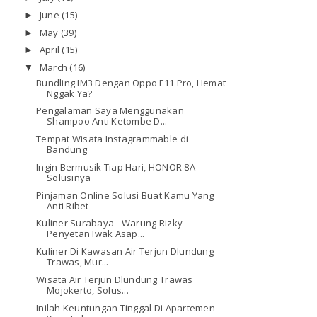
June
(15)
►
May
(39)
►
April
(15)
►
March
(16)
▼
Bundling IM3 Dengan Oppo F11 Pro, Hemat
Nggak Ya?
Pengalaman Saya Menggunakan
Shampoo Anti Ketombe D...
Tempat Wisata Instagrammable di
Bandung
Ingin Bermusik Tiap Hari, HONOR 8A
Solusinya
Pinjaman Online Solusi Buat Kamu Yang
Anti Ribet
Kuliner Surabaya - Warung Rizky
Penyetan Iwak Asap...
Kuliner Di Kawasan Air Terjun Dlundung
Trawas, Mur...
Wisata Air Terjun Dlundung Trawas
Mojokerto, Solus...
Inilah Keuntungan Tinggal Di Apartemen