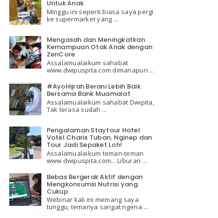
Untuk Anak
Minggu ini seperti biasa saya pergi
ke supermarket yang ...
Mengasah dan Meningkatkan
Kemampuan Otak Anak dengan
ZenCore
Assalamualaikum sahabat
www.dwipuspita.com dimanapun ...
#AyoHijrah Berani Lebih Baik
Bersama Bank Muamalat
Assalamualaikum sahabat Dwipita,
Tak terasa sudah ...
Pengalaman Staytour Hotel
Votel Charis Tuban, Nginep dan
Tour Jadi Sepaket Loh!
Assalamualaikum teman-teman
www.dwipuspita.com... Liburan ...
Bebas Bergerak Aktif dengan
Mengkonsumsi Nutrisi yang
Cukup
Webinar kali ini memang saya
tunggu, temanya sangat ngena ...