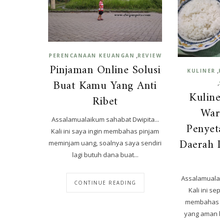
,
PERENCANAAN KEUANGAN
REVIEW
Pinjaman Online Solusi
,
KULINER
Buat Kamu Yang Anti
,
Kuline
Ribet
War
Assalamualaikum sahabat Dwipita...
Penyet
Kali ini saya ingin membahas pinjam
Daerah
meminjam uang, soalnya saya sendiri
lagi butuh dana buat...
Assalamualai
CONTINUE READING
Kali ini s
membahas k
yang aman b