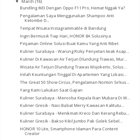
March
(16)
▼
Bundling IM3 Dengan Oppo F11 Pro, Hemat Nggak Ya?
Pengalaman Saya Menggunakan Shampoo Anti
Ketombe D...
Tempat Wisata Instagrammable di Bandung
Ingin Bermusik Tiap Hari, HONOR 8A Solusinya
Pinjaman Online Solusi Buat Kamu Yang Anti Ribet
Kuliner Surabaya - Warung Rizky Penyetan Iwak Asap...
Kuliner Di Kawasan Air Terjun Dlundung Trawas, Mur...
Wisata Air Terjun Dlundung Trawas Mojokerto, Solus...
Inilah Keuntungan Tinggal Di Apartemen Yang Lokasi...
The Great 50 Show Circus, Pengalaman Nonton Sirkus...
Yang Kami Lakukan Saat Gajian
Kuliner Surabaya - Mencoba Kepala Ikan Mubara Di W...
Kuliner Gresik - Nasi Babat Merry Kawasan Kalitutu...
Kuliner Surabaya - Menikmati Kreco Dan Kerang Rebu...
Kuliner Gresik - Bakso Kikil Jumbo Pak Golek Sebel...
HONOR 10 Lite, Smartphone Idaman Para Content
Creator