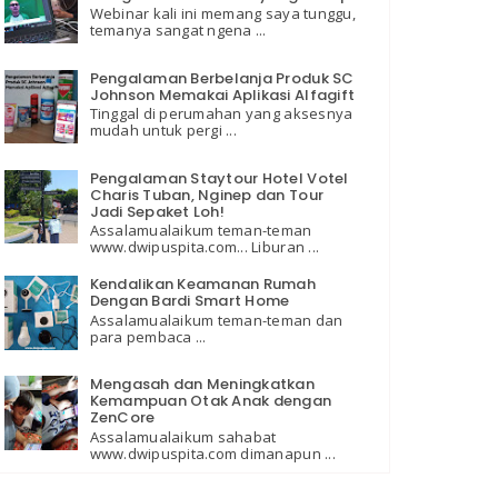
Webinar kali ini memang saya tunggu,
temanya sangat ngena ...
Pengalaman Berbelanja Produk SC
Johnson Memakai Aplikasi Alfagift
Tinggal di perumahan yang aksesnya
mudah untuk pergi ...
Pengalaman Staytour Hotel Votel
Charis Tuban, Nginep dan Tour
Jadi Sepaket Loh!
Assalamualaikum teman-teman
www.dwipuspita.com... Liburan ...
Kendalikan Keamanan Rumah
Dengan Bardi Smart Home
Assalamualaikum teman-teman dan
para pembaca ...
Mengasah dan Meningkatkan
Kemampuan Otak Anak dengan
ZenCore
Assalamualaikum sahabat
www.dwipuspita.com dimanapun ...