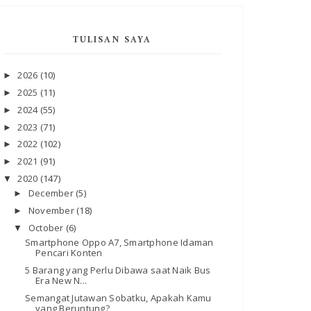
TULISAN SAYA
2026
(10)
►
2025
(11)
►
2024
(55)
►
2023
(71)
►
2022
(102)
►
2021
(91)
►
2020
(147)
▼
December
(5)
►
November
(18)
►
October
(6)
▼
Smartphone Oppo A7, Smartphone Idaman
Pencari Konten
5 Barang yang Perlu Dibawa saat Naik Bus
Era New N...
Semangat Jutawan Sobatku, Apakah Kamu
yang Beruntung?