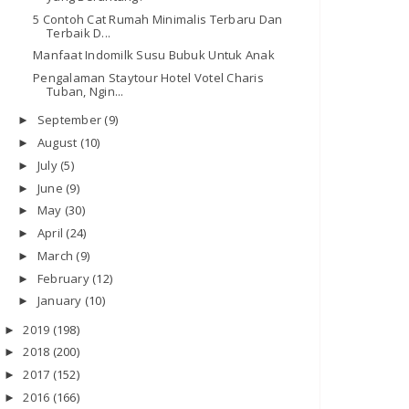
5 Contoh Cat Rumah Minimalis Terbaru Dan
Terbaik D...
Manfaat Indomilk Susu Bubuk Untuk Anak
Pengalaman Staytour Hotel Votel Charis
Tuban, Ngin...
September
(9)
►
August
(10)
►
July
(5)
►
June
(9)
►
May
(30)
►
April
(24)
►
March
(9)
►
February
(12)
►
January
(10)
►
2019
(198)
►
2018
(200)
►
2017
(152)
►
2016
(166)
►