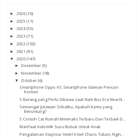
2026
(10)
►
2025
(11)
►
2024
(55)
►
2023
(71)
►
2022
(102)
►
2021
(91)
►
2020
(147)
▼
December
(5)
►
November
(18)
►
October
(6)
▼
Smartphone Oppo A7, Smartphone Idaman Pencari
Konten
5 Barang yang Perlu Dibawa saat Naik Bus Era New N...
Semangat Jutawan Sobatku, Apakah Kamu yang
Beruntung?
5 Contoh Cat Rumah Minimalis Terbaru Dan Terbaik D...
Manfaat Indomilk Susu Bubuk Untuk Anak
Pengalaman Staytour Hotel Votel Charis Tuban, Ngin...