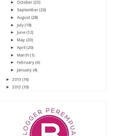
October
(23)
►
September
(20)
►
August
(28)
►
July
(18)
►
June
(12)
►
May
(20)
►
April
(20)
►
March
(1)
►
February
(4)
►
January
(4)
►
2013
(16)
►
2012
(10)
►