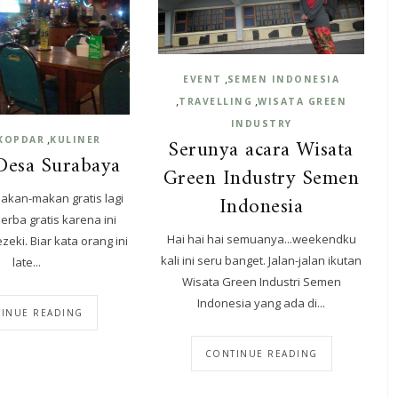
,
EVENT
SEMEN INDONESIA
,
,
TRAVELLING
WISATA GREEN
INDUSTRY
,
Serunya acara Wisata
KOPDAR
KULINER
Desa Surabaya
Green Industry Semen
Indonesia
makan-makan gratis lagi
rba gratis karena ini
Hai hai hai semuanya...weekendku
eki. Biar kata orang ini
kali ini seru banget. Jalan-jalan ikutan
late...
Wisata Green Industri Semen
Indonesia yang ada di...
INUE READING
CONTINUE READING