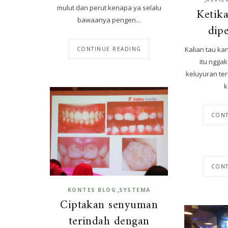
mulut dan perut kenapa ya selalu
Ketika
bawaanya pengen...
dip
Kalian tau ka
CONTINUE READING
itu ngga
keluyuran te
k
CONT
CONT
,
KONTES BLOG
SYSTEMA
Ciptakan senyuman
terindah dengan