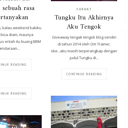
 sebuah rasa
CURHAT
ertanyakan
Tungku Itu Akhirnya
Aku Tengok
n, kalau weekend kakiku
k bisa diam, maunya
Giveaway tengak tengok blog sendiri
rus entah itu buang BBM
di tahun 2014 oleh Om Trainer,
endaraan...
oke...aku masih terperangkap dengan
judul Tungku di...
INUE READING
CONTINUE READING
INUE READING