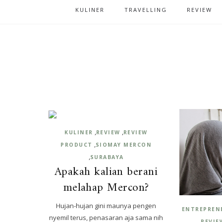
KULINER
TRAVELLING
REVIEW
,
,
KULINER
REVIEW
REVIEW
,
PRODUCT
SIOMAY MERCON
,
SURABAYA
Apakah kalian berani
melahap Mercon?
Hujan-hujan gini maunya pengen
ENTREPREN
nyemil terus, penasaran aja sama nih
,
REVIE