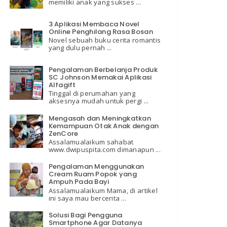
memiliki anak yang sukses ...
3 Aplikasi Membaca Novel
Online Penghilang Rasa Bosan
Novel sebuah buku cerita romantis
yang dulu pernah ...
Pengalaman Berbelanja Produk
SC Johnson Memakai Aplikasi
Alfagift
Tinggal di perumahan yang
aksesnya mudah untuk pergi ...
Mengasah dan Meningkatkan
Kemampuan Otak Anak dengan
ZenCore
Assalamualaikum sahabat
www.dwipuspita.com dimanapun ...
Pengalaman Menggunakan
Cream Ruam Popok yang
Ampuh Pada Bayi
Assalamualaikum Mama, di artikel
ini saya mau bercerita ...
Solusi Bagi Pengguna
Smartphone Agar Datanya