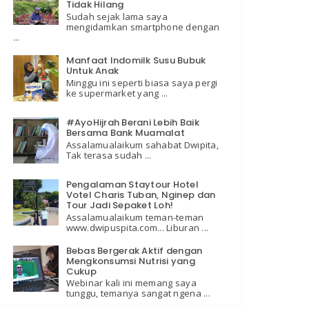
Tidak Hilang
Sudah sejak lama saya
mengidamkan smartphone dengan
...
Manfaat Indomilk Susu Bubuk
Untuk Anak
Minggu ini seperti biasa saya pergi
ke supermarket yang ...
#AyoHijrah Berani Lebih Baik
Bersama Bank Muamalat
Assalamualaikum sahabat Dwipita,
Tak terasa sudah ...
Pengalaman Staytour Hotel
Votel Charis Tuban, Nginep dan
Tour Jadi Sepaket Loh!
Assalamualaikum teman-teman
www.dwipuspita.com... Liburan ...
Bebas Bergerak Aktif dengan
Mengkonsumsi Nutrisi yang
Cukup
Webinar kali ini memang saya
tunggu, temanya sangat ngena ...