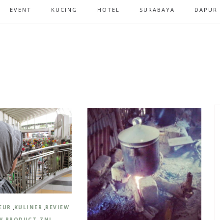
EVENT
KUCING
HOTEL
SURABAYA
DAPUR
,
,
EUR
KULINER
REVIEW
,
W PRODUCT
ZNI