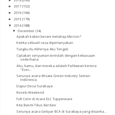
►
2017
(152)
►
2016
(166)
►
2015
(179)
►
2014
(188)
▼
December
(14)
▼
Apakah kalian berani melahap Mercon?
Ketika sebuah rasa dipertanyakan
Tungku Itu Akhirnya Aku Tengok
Ciptakan senyuman terindah dengan kebiasaan
sederhana
Aku, kamu, dan mereka adalah Pahlawan kerena
"Ever...
Serunya acara Wisata Green Industry Semen
Indonesia
Dapur Desa Surabaya
Rezeki Weekend
Full Color di Acara ELC Tupperware
Kita Basmi Tikus Berdasi
Serunya acara Gebyar BCA di Surabaya yang disiarka...