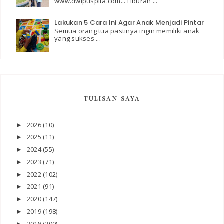
www.dwipuspita.com... Liburan ...
Lakukan 5 Cara Ini Agar Anak Menjadi Pintar
Semua orang tua pastinya ingin memiliki anak
yang sukses ...
TULISAN SAYA
2026
(10)
►
2025
(11)
►
2024
(55)
►
2023
(71)
►
2022
(102)
►
2021
(91)
►
2020
(147)
►
2019
(198)
►
2018
(200)