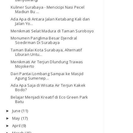
Kuliner Surabaya - Mencicipi Nasi Pecel
Madiun Bu ...
Ada Apa di Antara Jalan Ketabang Kali dan
Jalan Yo...
Menikmati Selat Madura di Taman Suroboyo
Monumen Panglima Besar Djendral
Soedirman Di Surabaya
Taman Balai Kota Surabaya, Alternatif
Liburan Untu...
Menikmati Air Terjun Dlundung Trawas
Mojokerto
Dari Pantai Lombang Sampai ke Masjid
Agung Sumenep...
Ada Apa Saja di Wisata Air Terjun Kakek
Bodo?
Belajar Menjadi Kreatif di Eco Green Park
Batu
June
(11)
►
May
(17)
►
April
(9)
►
March
(15)