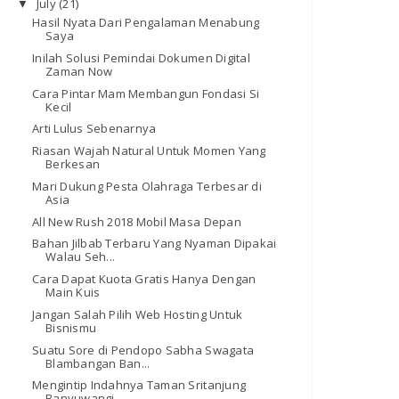
July
(21)
▼
Hasil Nyata Dari Pengalaman Menabung
Saya
Inilah Solusi Pemindai Dokumen Digital
Zaman Now
Cara Pintar Mam Membangun Fondasi Si
Kecil
Arti Lulus Sebenarnya
Riasan Wajah Natural Untuk Momen Yang
Berkesan
Mari Dukung Pesta Olahraga Terbesar di
Asia
All New Rush 2018 Mobil Masa Depan
Bahan Jilbab Terbaru Yang Nyaman Dipakai
Walau Seh...
Cara Dapat Kuota Gratis Hanya Dengan
Main Kuis
Jangan Salah Pilih Web Hosting Untuk
Bisnismu
Suatu Sore di Pendopo Sabha Swagata
Blambangan Ban...
Mengintip Indahnya Taman Sritanjung
Banyuwangi