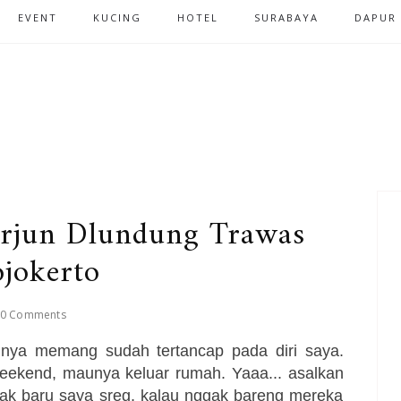
EVENT
KUCING
HOTEL
SURABAYA
DAPUR
erjun Dlundung Trawas
jokerto
0 Comments
tinya memang sudah tertancap pada diri saya.
eekend, maunya keluar rumah. Yaaa... asalkan
ak baru saya sreg, kalau nggak bareng mereka