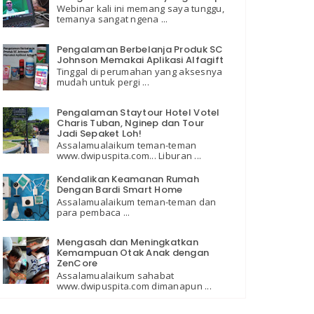
Webinar kali ini memang saya tunggu,
temanya sangat ngena ...
Pengalaman Berbelanja Produk SC
Johnson Memakai Aplikasi Alfagift
Tinggal di perumahan yang aksesnya
mudah untuk pergi ...
Pengalaman Staytour Hotel Votel
Charis Tuban, Nginep dan Tour
Jadi Sepaket Loh!
Assalamualaikum teman-teman
www.dwipuspita.com... Liburan ...
Kendalikan Keamanan Rumah
Dengan Bardi Smart Home
Assalamualaikum teman-teman dan
para pembaca ...
Mengasah dan Meningkatkan
Kemampuan Otak Anak dengan
ZenCore
Assalamualaikum sahabat
www.dwipuspita.com dimanapun ...