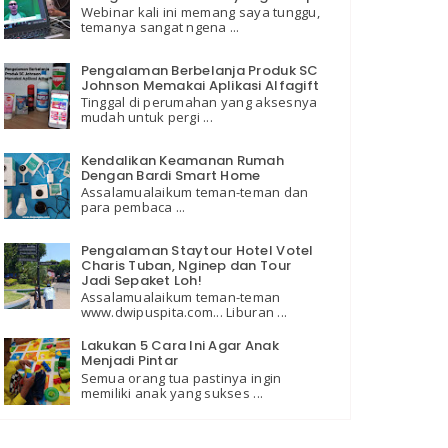
Webinar kali ini memang saya tunggu,
temanya sangat ngena ...
Pengalaman Berbelanja Produk SC
Johnson Memakai Aplikasi Alfagift
Tinggal di perumahan yang aksesnya
mudah untuk pergi ...
Kendalikan Keamanan Rumah
Dengan Bardi Smart Home
Assalamualaikum teman-teman dan
para pembaca ...
Pengalaman Staytour Hotel Votel
Charis Tuban, Nginep dan Tour
Jadi Sepaket Loh!
Assalamualaikum teman-teman
www.dwipuspita.com... Liburan ...
Lakukan 5 Cara Ini Agar Anak
Menjadi Pintar
Semua orang tua pastinya ingin
memiliki anak yang sukses ...