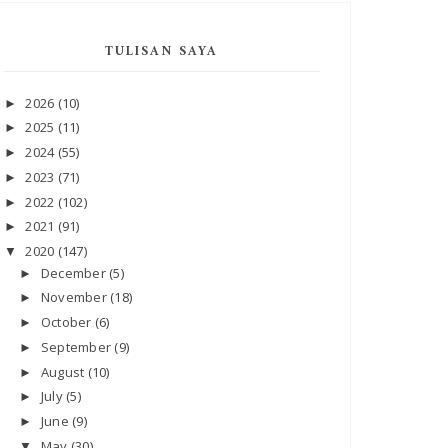
TULISAN SAYA
2026
(10)
►
2025
(11)
►
2024
(55)
►
2023
(71)
►
2022
(102)
►
2021
(91)
►
2020
(147)
▼
December
(5)
►
November
(18)
►
October
(6)
►
September
(9)
►
August
(10)
►
July
(5)
►
June
(9)
►
May
(30)
▼