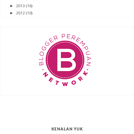
2013
(16)
►
2012
(10)
►
KENALAN YUK