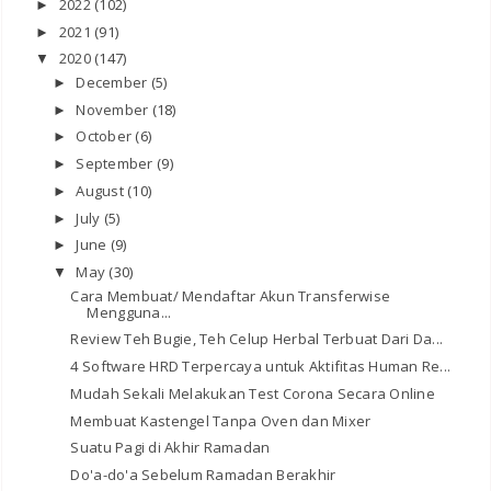
2022
(102)
►
2021
(91)
►
2020
(147)
▼
December
(5)
►
November
(18)
►
October
(6)
►
September
(9)
►
August
(10)
►
July
(5)
►
June
(9)
►
May
(30)
▼
Cara Membuat/ Mendaftar Akun Transferwise
Mengguna...
Review Teh Bugie, Teh Celup Herbal Terbuat Dari Da...
4 Software HRD Terpercaya untuk Aktifitas Human Re...
Mudah Sekali Melakukan Test Corona Secara Online
Membuat Kastengel Tanpa Oven dan Mixer
Suatu Pagi di Akhir Ramadan
Do'a-do'a Sebelum Ramadan Berakhir