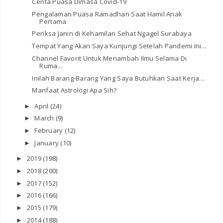
Cerita Puasa Dimasa Covid-19
Pengalaman Puasa Ramadhan Saat Hamil Anak
Pertama
Periksa Janin di Kehamilan Sehat Ngagel Surabaya
Tempat Yang Akan Saya Kunjungi Setelah Pandemi Ini...
Channel Favorit Untuk Menambah Ilmu Selama Di
Ruma...
Inilah Barang-Barang Yang Saya Butuhkan Saat Kerja...
Manfaat Astrologi Apa Sih?
April
(24)
►
March
(9)
►
February
(12)
►
January
(10)
►
2019
(198)
►
2018
(200)
►
2017
(152)
►
2016
(166)
►
2015
(179)
►
2014
(188)
►