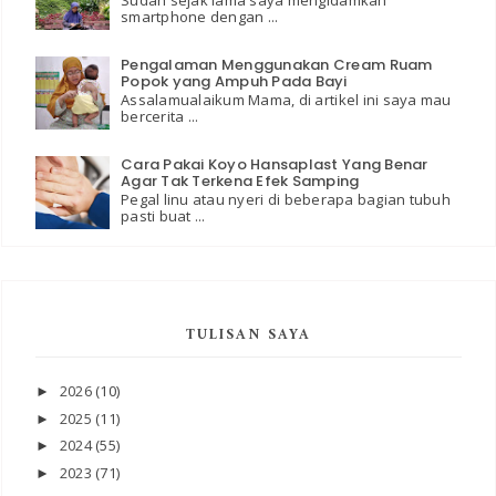
Sudah sejak lama saya mengidamkan
smartphone dengan ...
Pengalaman Menggunakan Cream Ruam
Popok yang Ampuh Pada Bayi
Assalamualaikum Mama, di artikel ini saya mau
bercerita ...
Cara Pakai Koyo Hansaplast Yang Benar
Agar Tak Terkena Efek Samping
Pegal linu atau nyeri di beberapa bagian tubuh
pasti buat ...
TULISAN SAYA
2026
(10)
►
2025
(11)
►
2024
(55)
►
2023
(71)
►