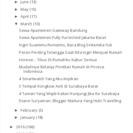
June
(13)
►
May
(15)
►
April
(17)
►
March
(10)
▼
Sewa Apartemen Gateway Bandung
Sewa Apartemen Fully Furnished Jakarta Barat
Ingin Suamimu Romantis, Baca Blog Sintamilia Yuk
Peran Penting Tetangga Saat Kita Ingin Menjual Rumah
Horeee... Tikus Di Rumahku Kabur Semua
Mudahnya Belanja Printilan Rumah di Priceza
Indonesia
4 Smartwatch Yang Aku Impikan
5 Tempat Kongkow Asik di Surabaya Barat
4 Taman Yang Wajib Kalian Kunjungi Jika Ke Surabaya
Diane Suryaman, Blogger Madura Yang Hobi Travelling
February
(5)
►
January
(18)
►
2016
(166)
►