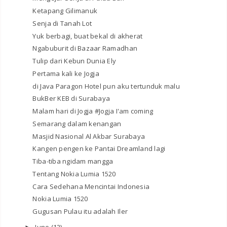
Ketapang Gilimanuk
Senja di Tanah Lot
Yuk berbagi, buat bekal di akherat
Ngabuburit di Bazaar Ramadhan
Tulip dari Kebun Dunia Ely
Pertama kali ke Jogja
di Java Paragon Hotel pun aku tertunduk malu
BukBer KEB di Surabaya
Malam hari di Jogja #Jogja I'am coming
Semarang dalam kenangan
Masjid Nasional Al Akbar Surabaya
Kangen pengen ke Pantai Dreamland lagi
Tiba-tiba ngidam mangga
Tentang Nokia Lumia 1520
Cara Sedehana Mencintai Indonesia
Nokia Lumia 1520
Gugusan Pulau itu adalah Iler