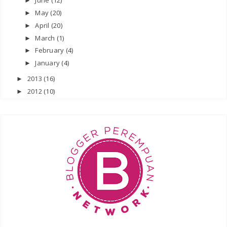
June
(12)
►
May
(20)
►
April
(20)
►
March
(1)
►
February
(4)
►
January
(4)
►
2013
(16)
►
2012
(10)
►