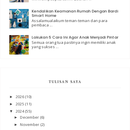
Kendalikan Keamanan Rumah Dengan Bardi
Smart Home
Assalamualaikum teman-teman dan para
pembaca ...
Lakukan 5 Cara Ini Agar Anak Menjadi Pintar
Semua orang tua pastinya ingin memiliki anak
yang sukses ...
TULISAN SAYA
2026
(10)
►
2025
(11)
►
2024
(55)
▼
December
(6)
►
November
(2)
►