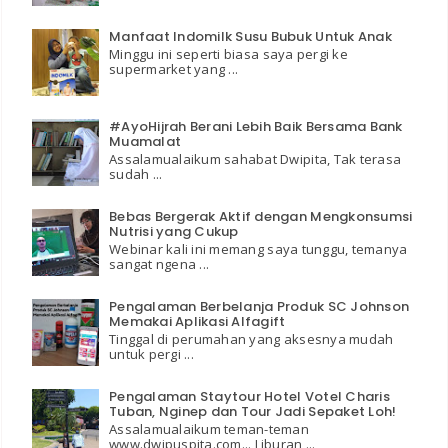
Manfaat Indomilk Susu Bubuk Untuk Anak
Minggu ini seperti biasa saya pergi ke
supermarket yang ...
#AyoHijrah Berani Lebih Baik Bersama Bank
Muamalat
Assalamualaikum sahabat Dwipita, Tak terasa
sudah ...
Bebas Bergerak Aktif dengan Mengkonsumsi
Nutrisi yang Cukup
Webinar kali ini memang saya tunggu, temanya
sangat ngena ...
Pengalaman Berbelanja Produk SC Johnson
Memakai Aplikasi Alfagift
Tinggal di perumahan yang aksesnya mudah
untuk pergi ...
Pengalaman Staytour Hotel Votel Charis
Tuban, Nginep dan Tour Jadi Sepaket Loh!
Assalamualaikum teman-teman
www.dwipuspita.com... Liburan ...