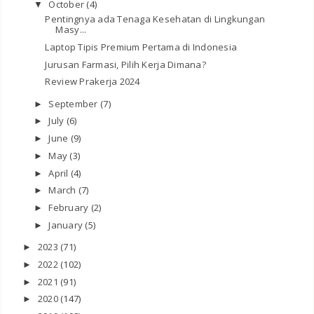
October
(4)
▼
Pentingnya ada Tenaga Kesehatan di Lingkungan
Masy...
Laptop Tipis Premium Pertama di Indonesia
Jurusan Farmasi, Pilih Kerja Dimana?
Review Prakerja 2024
September
(7)
►
July
(6)
►
June
(9)
►
May
(3)
►
April
(4)
►
March
(7)
►
February
(2)
►
January
(5)
►
2023
(71)
►
2022
(102)
►
2021
(91)
►
2020
(147)
►