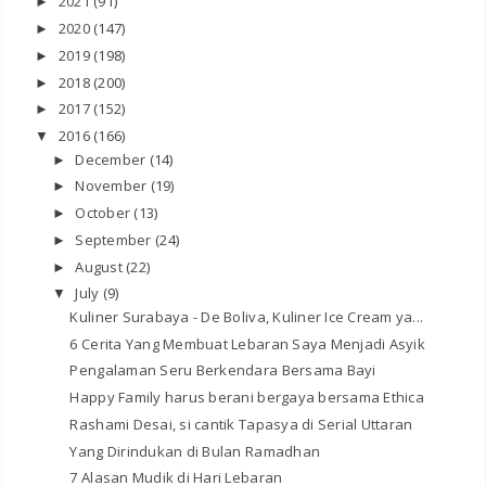
2021
(91)
►
2020
(147)
►
2019
(198)
►
2018
(200)
►
2017
(152)
►
2016
(166)
▼
December
(14)
►
November
(19)
►
October
(13)
►
September
(24)
►
August
(22)
►
July
(9)
▼
Kuliner Surabaya - De Boliva, Kuliner Ice Cream ya...
6 Cerita Yang Membuat Lebaran Saya Menjadi Asyik
Pengalaman Seru Berkendara Bersama Bayi
Happy Family harus berani bergaya bersama Ethica
Rashami Desai, si cantik Tapasya di Serial Uttaran
Yang Dirindukan di Bulan Ramadhan
7 Alasan Mudik di Hari Lebaran