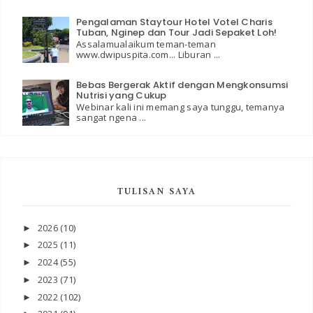
Pengalaman Staytour Hotel Votel Charis
Tuban, Nginep dan Tour Jadi Sepaket Loh!
Assalamualaikum teman-teman
www.dwipuspita.com... Liburan ...
Bebas Bergerak Aktif dengan Mengkonsumsi
Nutrisi yang Cukup
Webinar kali ini memang saya tunggu, temanya
sangat ngena ...
TULISAN SAYA
2026
(10)
►
2025
(11)
►
2024
(55)
►
2023
(71)
►
2022
(102)
►