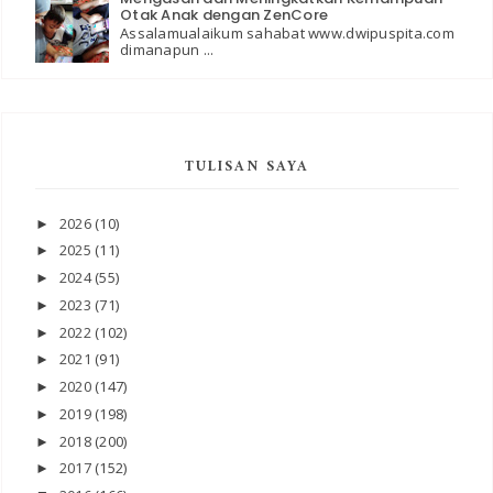
Otak Anak dengan ZenCore
Assalamualaikum sahabat www.dwipuspita.com
dimanapun ...
TULISAN SAYA
2026
(10)
►
2025
(11)
►
2024
(55)
►
2023
(71)
►
2022
(102)
►
2021
(91)
►
2020
(147)
►
2019
(198)
►
2018
(200)
►
2017
(152)
►