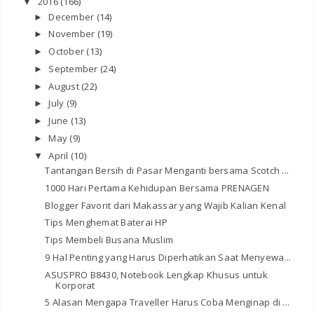
2016
(166)
▼
December
(14)
►
November
(19)
►
October
(13)
►
September
(24)
►
August
(22)
►
July
(9)
►
June
(13)
►
May
(9)
►
April
(10)
▼
Tantangan Bersih di Pasar Menganti bersama Scotch ...
1000 Hari Pertama Kehidupan Bersama PRENAGEN
Blogger Favorit dari Makassar yang Wajib Kalian Kenal
Tips Menghemat Baterai HP
Tips Membeli Busana Muslim
9 Hal Penting yang Harus Diperhatikan Saat Menyewa...
ASUSPRO B8430, Notebook Lengkap Khusus untuk
Korporat
5 Alasan Mengapa Traveller Harus Coba Menginap di ...