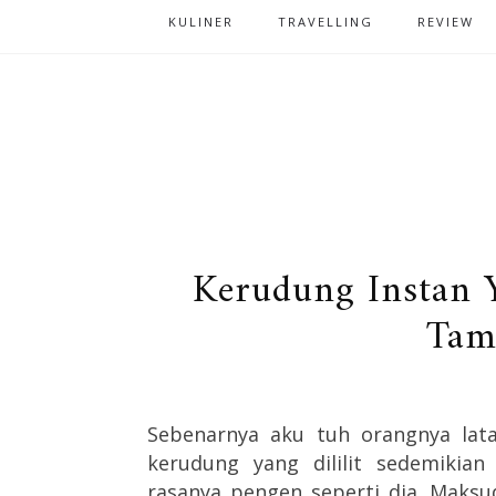
KULINER
TRAVELLING
REVIEW
Kerudung Instan 
Tam
Sebenarnya aku tuh orangnya lata
kerudung yang dililit sedemiki
rasanya pengen seperti dia. Maksu