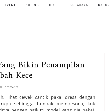
EVENT
KUCING
HOTEL
SURABAYA
DAPUR
Yang Bikin Penampilan
bah Kece
0 Comments
h, lihat cewek cantik pakai dress dengan
an rupa sehingga tampak mempesona, kok
dnya pengen ngikuti model yang dia pakai,