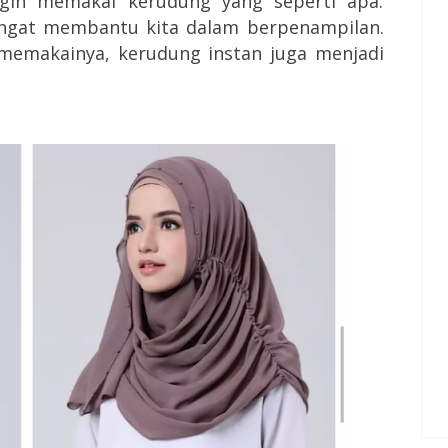
ngin memakai kerudung yang seperti apa.
ngat membantu kita dalam berpenampilan.
 memakainya, kerudung instan juga menjadi