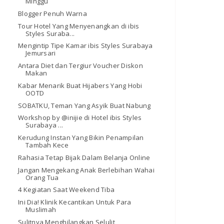
Minggu
Blogger Penuh Warna
Tour Hotel Yang Menyenangkan di ibis
Styles Suraba...
Mengintip Tipe Kamar ibis Styles Surabaya
Jemursari
Antara Diet dan Tergiur Voucher Diskon
Makan
Kabar Menarik Buat Hijabers Yang Hobi
OOTD
SOBATKU, Teman Yang Asyik Buat Nabung
Workshop by @inijie di Hotel ibis Styles
Surabaya ...
Kerudung Instan Yang Bikin Penampilan
Tambah Kece
Rahasia Tetap Bijak Dalam Belanja Online
Jangan Mengekang Anak Berlebihan Wahai
Orang Tua
4 Kegiatan Saat Weekend Tiba
Ini Dia! Klinik Kecantikan Untuk Para
Muslimah
Sulitnya Menghilangkan Selulit