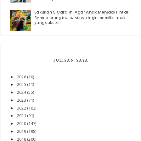
Lakukan 5 Cara Ini Agar Anak Menjadi Pintar
Semua orang tua pastinya ingin memiliki anak
yang sukses ...
TULISAN SAYA
2026
(10)
►
2025
(11)
►
2024
(55)
►
2023
(71)
►
2022
(102)
►
2021
(91)
►
2020
(147)
►
2019
(198)
►
2018
(200)
►