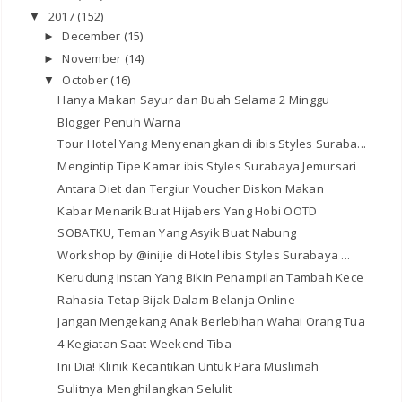
2017
(152)
▼
December
(15)
►
November
(14)
►
October
(16)
▼
Hanya Makan Sayur dan Buah Selama 2 Minggu
Blogger Penuh Warna
Tour Hotel Yang Menyenangkan di ibis Styles Suraba...
Mengintip Tipe Kamar ibis Styles Surabaya Jemursari
Antara Diet dan Tergiur Voucher Diskon Makan
Kabar Menarik Buat Hijabers Yang Hobi OOTD
SOBATKU, Teman Yang Asyik Buat Nabung
Workshop by @inijie di Hotel ibis Styles Surabaya ...
Kerudung Instan Yang Bikin Penampilan Tambah Kece
Rahasia Tetap Bijak Dalam Belanja Online
Jangan Mengekang Anak Berlebihan Wahai Orang Tua
4 Kegiatan Saat Weekend Tiba
Ini Dia! Klinik Kecantikan Untuk Para Muslimah
Sulitnya Menghilangkan Selulit