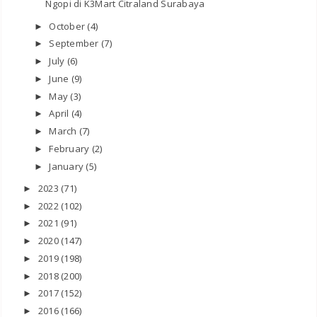
Ngopi di K3Mart Citraland Surabaya
October
(4)
►
September
(7)
►
July
(6)
►
June
(9)
►
May
(3)
►
April
(4)
►
March
(7)
►
February
(2)
►
January
(5)
►
2023
(71)
►
2022
(102)
►
2021
(91)
►
2020
(147)
►
2019
(198)
►
2018
(200)
►
2017
(152)
►
2016
(166)
►