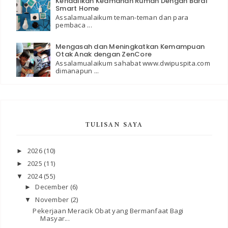
Kendalikan Keamanan Rumah Dengan Bardi
Smart Home
Assalamualaikum teman-teman dan para
pembaca ...
Mengasah dan Meningkatkan Kemampuan
Otak Anak dengan ZenCore
Assalamualaikum sahabat www.dwipuspita.com
dimanapun ...
TULISAN SAYA
2026
(10)
►
2025
(11)
►
2024
(55)
▼
December
(6)
►
November
(2)
▼
Pekerjaan Meracik Obat yang Bermanfaat Bagi
Masyar...