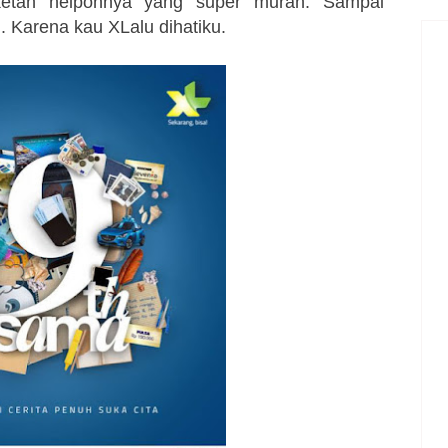
etan nelponnya yang super murah. Sampai
 Karena kau XLalu dihatiku.