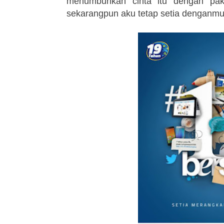
menumbuhkan cinta itu dengan pak
sekarangpun aku tetap setia denganmu.