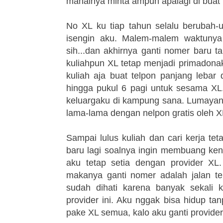
mahalnya minta ampun apalagi di buat t
No XL ku tiap tahun selalu berubah-
isengin aku. Malem-malem waktunya
sih...dan akhirnya ganti nomer baru 
kuliahpun XL tetap menjadi primadona
kuliah aja buat telpon panjang lebar 
hingga pukul 6 pagi untuk sesama XL
keluargaku di kampung sana. Lumayanl
lama-lama dengan nelpon gratis oleh X
Sampai lulus kuliah dan cari kerja tet
baru lagi soalnya ingin membuang ken
aku tetap setia dengan provider XL
makanya ganti nomer adalah jalan te
sudah dihati karena banyak sekali
provider ini. Aku nggak bisa hidup t
pake XL semua, kalo aku ganti provider