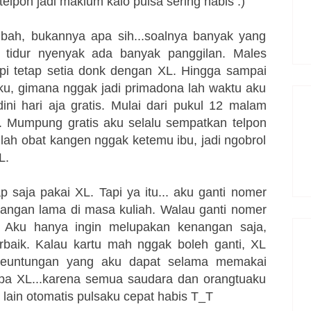
elpon jadi maklum kalo pulsa sering habis :)
ubah, bukannya apa sih...soalnya banyak yang
 tidur nyenyak ada banyak panggilan. Males
tapi tetap setia donk dengan XL. Hingga sampai
ku, gimana nggak jadi primadona lah waktu aku
dini hari aja gratis. Mulai dari pukul 12 malam
. Mumpung gratis aku selalu sempatkan telpon
ah obat kangen nggak ketemu ibu, jadi ngobrol
L.
ap saja pakai XL. Tapi ya itu... aku ganti nomer
angan lama di masa kuliah. Walau ganti nomer
. Aku hanya ingin melupakan kenangan saja,
rbaik. Kalau kartu mah nggak boleh ganti, XL
 keuntungan yang aku dapat selama memakai
anpa XL...karena semua saudara dan orangtuaku
 lain otomatis pulsaku cepat habis T_T