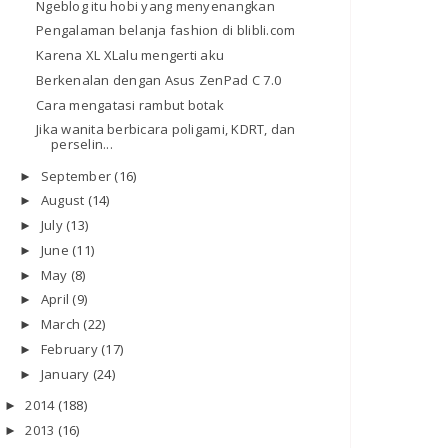
Ngeblog itu hobi yang menyenangkan
Pengalaman belanja fashion di blibli.com
Karena XL XLalu mengerti aku
Berkenalan dengan Asus ZenPad C 7.0
Cara mengatasi rambut botak
Jika wanita berbicara poligami, KDRT, dan
perselin...
September
(16)
►
August
(14)
►
July
(13)
►
June
(11)
►
May
(8)
►
April
(9)
►
March
(22)
►
February
(17)
►
January
(24)
►
2014
(188)
►
2013
(16)
►