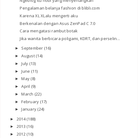
Ngeblog itu hobi yang menyenangkan
Pengalaman belanja fashion di blibli.com
Karena XL XLalu mengerti aku
Berkenalan dengan Asus ZenPad C 7.0
Cara mengatasi rambut botak
Jika wanita berbicara poligami, KDRT, dan perselin...
September
(16)
►
August
(14)
►
July
(13)
►
June
(11)
►
May
(8)
►
April
(9)
►
March
(22)
►
February
(17)
►
January
(24)
►
2014
(188)
►
2013
(16)
►
2012
(10)
►