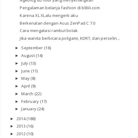
Ngeblog itu hobi yang menyenangkan
Pengalaman belanja fashion di blibli.com
Karena XL XLalu mengerti aku
Berkenalan dengan Asus ZenPad C 7.0
Cara mengatasi rambut botak
Jika wanita berbicara poligami, KDRT, dan perselin...
September
(16)
►
August
(14)
►
July
(13)
►
June
(11)
►
May
(8)
►
April
(9)
►
March
(22)
►
February
(17)
►
January
(24)
►
2014
(188)
►
2013
(16)
►
2012
(10)
►