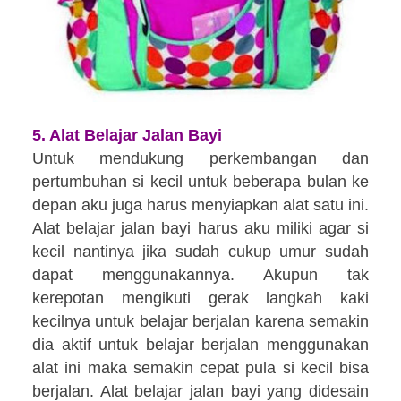
5. Alat
B
elajar
J
alan
B
ayi
Untuk mendukung perkembangan dan
pertumbuhan
si kecil
untuk be
berapa bulan ke
depan aku juga harus menyiapkan alat satu ini.
Alat belajar jalan bayi harus aku miliki
agar si
kecil nantinya
jika sudah cukup umur
sudah
dapat menggunakannya. Akupun tak
kerepotan mengikuti gerak langkah kaki
kecilnya untuk belajar berjalan karena semakin
dia aktif untuk be
lajar berjalan menggunakan
alat ini maka semakin cepat pula
si kecil bisa
berjalan. Alat belajar jalan bayi yang didesain