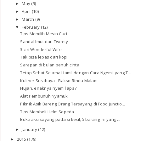
May
(9)
►
April
(10)
►
March
(9)
►
February
(12)
▼
Tips Memilih Mesin Cuci
Sandal Imut dari Tweety
3 ciri Wonderful Wife
Tak bisa lepas dari kopi
Sarapan di bulan penuh cinta
Tetap Sehat Selama Hamil dengan Cara Ngemil yang T...
Kuliner Surabaya - Bakso Rindu Malam
Hujan, enaknya nyemil apa?
Alat Pembunuh Nyamuk
Piknik Asik Bareng Orang Tersayang di Food Junctio...
Tips Membeli Helm Sepeda
Bukti aku sayang pada si kecil, 5 barang ini yang ...
January
(12)
►
2015
(179)
►