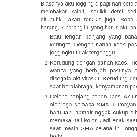
Biasanya aku
jogging
dipagi hari sete
membakar kalori, sedikit demi se
ditubuhku akan terkikis juga. Seb
barang, 7 barang ini yang harus aku pa
Baju lengan panjang yang baha
keringat. Dengan bahan kaos past
jogging
ku tidak terganggu.
Kerudung dengan bahan kaos. Tid
wanita yang berhijab pastinya
disegala aktivitasku. Kerudung d
saat berolahraga, kenyamanan pas
Celana panjang bahan kaos. Aku 
olahraga semasa SMA. Lumayan 
baru tapi hampir nggak cukup s
memakai tali kolor. Jadi enak s
saat masih SMA celana ini longg
body.