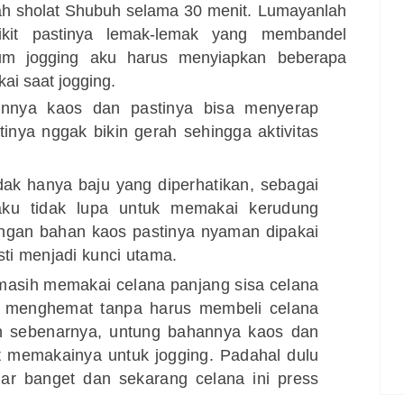
lah sholat Shubuh selama 30 menit. Lumayanlah
dikit pastinya lemak-lemak yang membandel
elum
jogging
aku harus menyiapkan beberapa
kai saat
jogging
.
nnya kaos dan pastinya bisa menyerap
inya nggak bikin gerah sehingga aktivitas
ak hanya baju yang diperhatikan, sebagai
 aku tidak lupa untuk memakai kerudung
engan bahan kaos pastinya nyaman dipakai
ti menjadi kunci utama.
masih memakai celana panjang sisa celana
menghemat tanpa harus membeli celana
ih sebenarnya, untung bahannya kaos dan
aat memakainya untuk
jogging
. Padahal dulu
ar banget dan sekarang celana ini press