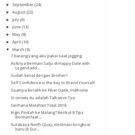
September
(24)
►
August
(22)
►
July
(9)
►
June
(13)
►
May
(9)
►
April
(10)
►
March
(9)
▼
7 barang yang aku pakai saat jogging
Asiknya Bermain Salju di Happy Date with
Legendadd...
Sudah kenal dengan Brother?
Self Confidence is the key to Brand Yourself
Saatnya Beralih ke Fiber Optik, Indihome
Si ceriwis itu adalah Talkative Tya
Gerhana Matahari Total 2016
Ingin Pindah ke Malang? Berikut 8 Tips
Bermanfaat ...
Surabaya North Quay, destinasi kongkow
baru di Sur...