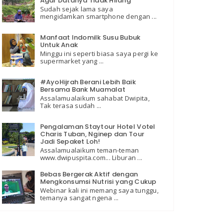
Agar Datanya Tidak Hilang
Sudah sejak lama saya
mengidamkan smartphone dengan ...
Manfaat Indomilk Susu Bubuk
Untuk Anak
Minggu ini seperti biasa saya pergi ke
supermarket yang ...
#AyoHijrah Berani Lebih Baik
Bersama Bank Muamalat
Assalamualaikum sahabat Dwipita,
Tak terasa sudah ...
Pengalaman Staytour Hotel Votel
Charis Tuban, Nginep dan Tour
Jadi Sepaket Loh!
Assalamualaikum teman-teman
www.dwipuspita.com... Liburan ...
Bebas Bergerak Aktif dengan
Mengkonsumsi Nutrisi yang Cukup
Webinar kali ini memang saya tunggu,
temanya sangat ngena ...