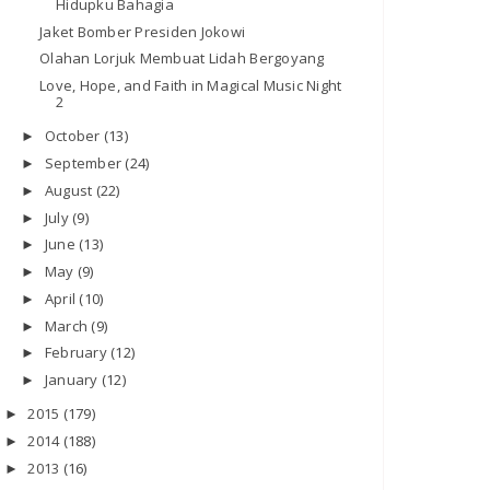
Hidupku Bahagia
Jaket Bomber Presiden Jokowi
Olahan Lorjuk Membuat Lidah Bergoyang
Love, Hope, and Faith in Magical Music Night
2
October
(13)
►
September
(24)
►
August
(22)
►
July
(9)
►
June
(13)
►
May
(9)
►
April
(10)
►
March
(9)
►
February
(12)
►
January
(12)
►
2015
(179)
►
2014
(188)
►
2013
(16)
►