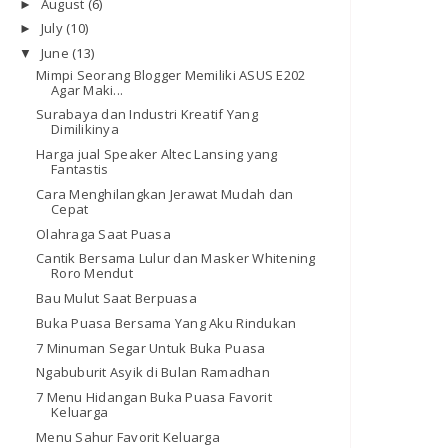
August
(6)
►
July
(10)
►
June
(13)
▼
Mimpi Seorang Blogger Memiliki ASUS E202
Agar Maki...
Surabaya dan Industri Kreatif Yang
Dimilikinya
Harga jual Speaker Altec Lansing yang
Fantastis
Cara Menghilangkan Jerawat Mudah dan
Cepat
Olahraga Saat Puasa
Cantik Bersama Lulur dan Masker Whitening
Roro Mendut
Bau Mulut Saat Berpuasa
Buka Puasa Bersama Yang Aku Rindukan
7 Minuman Segar Untuk Buka Puasa
Ngabuburit Asyik di Bulan Ramadhan
7 Menu Hidangan Buka Puasa Favorit
Keluarga
Menu Sahur Favorit Keluarga