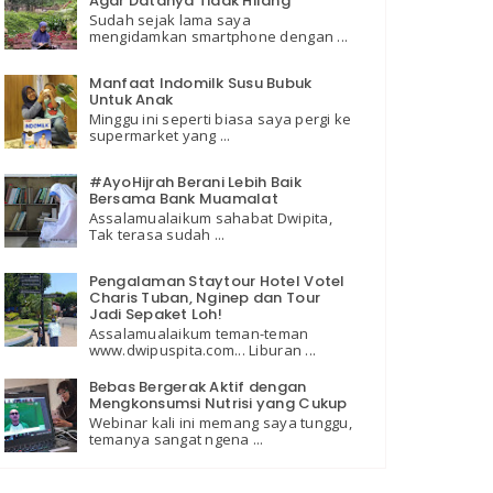
Agar Datanya Tidak Hilang
Sudah sejak lama saya
mengidamkan smartphone dengan ...
Manfaat Indomilk Susu Bubuk
Untuk Anak
Minggu ini seperti biasa saya pergi ke
supermarket yang ...
#AyoHijrah Berani Lebih Baik
Bersama Bank Muamalat
Assalamualaikum sahabat Dwipita,
Tak terasa sudah ...
Pengalaman Staytour Hotel Votel
Charis Tuban, Nginep dan Tour
Jadi Sepaket Loh!
Assalamualaikum teman-teman
www.dwipuspita.com... Liburan ...
Bebas Bergerak Aktif dengan
Mengkonsumsi Nutrisi yang Cukup
Webinar kali ini memang saya tunggu,
temanya sangat ngena ...