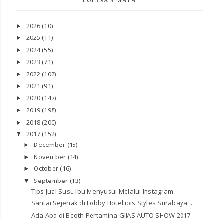
TULISAN SAYA
2026
(10)
►
2025
(11)
►
2024
(55)
►
2023
(71)
►
2022
(102)
►
2021
(91)
►
2020
(147)
►
2019
(198)
►
2018
(200)
►
2017
(152)
▼
December
(15)
►
November
(14)
►
October
(16)
►
September
(13)
▼
Tips Jual Susu Ibu Menyusui Melalui Instagram
Santai Sejenak di Lobby Hotel ibis Styles Surabaya...
Ada Apa di Booth Pertamina GIIAS AUTO SHOW 2017