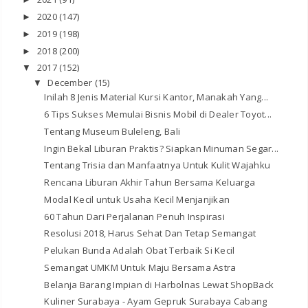
2020
(147)
►
2019
(198)
►
2018
(200)
►
2017
(152)
▼
December
(15)
▼
Inilah 8 Jenis Material Kursi Kantor, Manakah Yang...
6 Tips Sukses Memulai Bisnis Mobil di Dealer Toyot...
Tentang Museum Buleleng, Bali
Ingin Bekal Liburan Praktis? Siapkan Minuman Segar...
Tentang Trisia dan Manfaatnya Untuk Kulit Wajahku
Rencana Liburan Akhir Tahun Bersama Keluarga
Modal Kecil untuk Usaha Kecil Menjanjikan
60 Tahun Dari Perjalanan Penuh Inspirasi
Resolusi 2018, Harus Sehat Dan Tetap Semangat
Pelukan Bunda Adalah Obat Terbaik Si Kecil
Semangat UMKM Untuk Maju Bersama Astra
Belanja Barang Impian di Harbolnas Lewat ShopBack
Kuliner Surabaya - Ayam Gepruk Surabaya Cabang