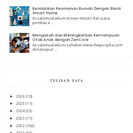
Kendalikan Keamanan Rumah Dengan Bardi
Smart Home
Assalamualaikum teman-teman dan para
pembaca ...
Mengasah dan Meningkatkan Kemampuan
Otak Anak dengan ZenCore
Assalamualaikum sahabat www.dwipuspita.com
dimanapun ...
TULISAN SAYA
2026
(10)
►
2025
(11)
►
2024
(55)
►
2023
(71)
►
2022
(102)
►
2021
(91)
►