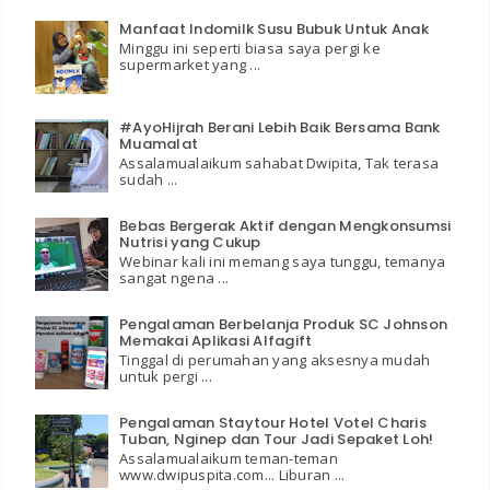
Manfaat Indomilk Susu Bubuk Untuk Anak
Minggu ini seperti biasa saya pergi ke
supermarket yang ...
#AyoHijrah Berani Lebih Baik Bersama Bank
Muamalat
Assalamualaikum sahabat Dwipita, Tak terasa
sudah ...
Bebas Bergerak Aktif dengan Mengkonsumsi
Nutrisi yang Cukup
Webinar kali ini memang saya tunggu, temanya
sangat ngena ...
Pengalaman Berbelanja Produk SC Johnson
Memakai Aplikasi Alfagift
Tinggal di perumahan yang aksesnya mudah
untuk pergi ...
Pengalaman Staytour Hotel Votel Charis
Tuban, Nginep dan Tour Jadi Sepaket Loh!
Assalamualaikum teman-teman
www.dwipuspita.com... Liburan ...