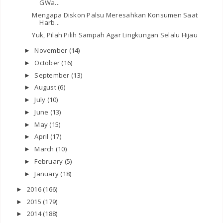
GWa...
Mengapa Diskon Palsu Meresahkan Konsumen Saat
Harb...
Yuk, Pilah Pilih Sampah Agar Lingkungan Selalu Hijau
November
(14)
►
October
(16)
►
September
(13)
►
August
(6)
►
July
(10)
►
June
(13)
►
May
(15)
►
April
(17)
►
March
(10)
►
February
(5)
►
January
(18)
►
2016
(166)
►
2015
(179)
►
2014
(188)
►