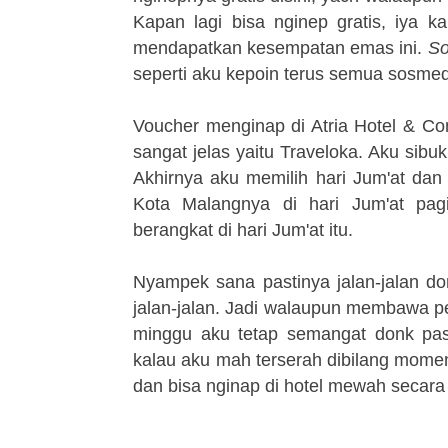
Kapan lagi bisa nginep gratis, iya k
mendapatkan kesempatan emas ini.
S
seperti aku kepoin terus semua sosmed
Voucher menginap di Atria Hotel & Co
sangat jelas yaitu Traveloka. Aku sibu
Akhirnya aku memilih hari Jum'at dan 
Kota Malangnya di hari Jum'at pagi
berangkat di hari Jum'at i
tu.
Nyampek sana pastinya jalan-jalan d
jalan-jalan. Jadi walaupun membawa p
minggu aku tetap semangat donk pas
kalau aku mah terserah dibilang
momen 
dan bisa nginap di hotel mewah seca
ra