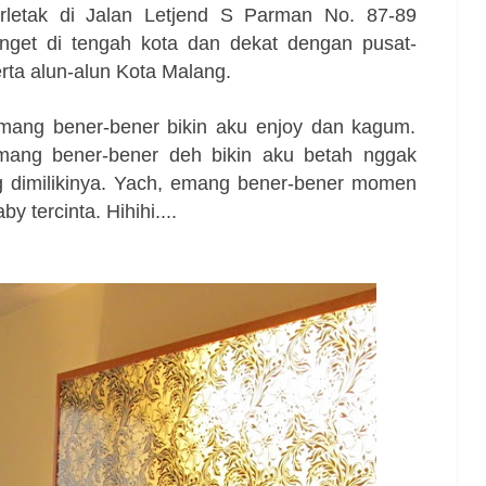
rletak di
Jalan Letjend S Parman No. 87-89
anget di tengah kota dan
dekat dengan pusat-
erta alun-alun Kota Malang.
mang bener-bener bikin aku enjoy dan kagum.
ang bener-bener deh bikin aku betah nggak
 dimilikinya. Yach, emang bener-bener momen
 tercinta. Hihihi....