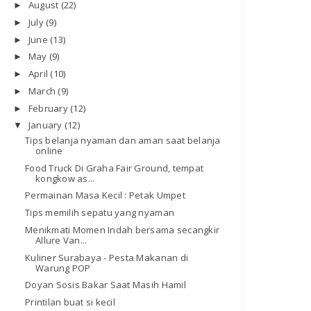
August
(22)
►
July
(9)
►
June
(13)
►
May
(9)
►
April
(10)
►
March
(9)
►
February
(12)
►
January
(12)
▼
Tips belanja nyaman dan aman saat belanja
online
Food Truck Di Graha Fair Ground, tempat
kongkow as...
Permainan Masa Kecil : Petak Umpet
Tips memilih sepatu yang nyaman
Menikmati Momen Indah bersama secangkir
Allure Van...
Kuliner Surabaya - Pesta Makanan di
Warung POP
Doyan Sosis Bakar Saat Masih Hamil
Printilan buat si kecil