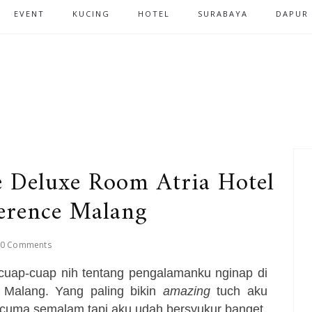
EVENT
KUCING
HOTEL
SURABAYA
DAPUR
e Deluxe Room Atria Hotel
erence Malang
0 Comments
 cuap-cuap nih tentang pengalamanku nginap di
 Malang. Yang paling bikin
amazing
tuch aku
n cuma semalam tapi aku udah bersyukur banget.