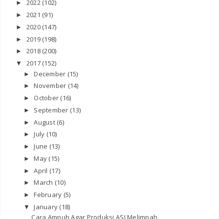
2022
(102)
►
2021
(91)
►
2020
(147)
►
2019
(198)
►
2018
(200)
►
2017
(152)
▼
December
(15)
►
November
(14)
►
October
(16)
►
September
(13)
►
August
(6)
►
July
(10)
►
June
(13)
►
May
(15)
►
April
(17)
►
March
(10)
►
February
(5)
►
January
(18)
▼
Cara Ampuh Agar Produksi ASI Melimpah