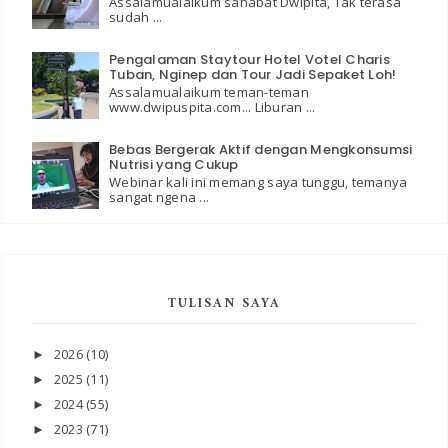
Assalamualaikum sahabat Dwipita, Tak terasa
sudah ...
Pengalaman Staytour Hotel Votel Charis
Tuban, Nginep dan Tour Jadi Sepaket Loh!
Assalamualaikum teman-teman
www.dwipuspita.com... Liburan ...
Bebas Bergerak Aktif dengan Mengkonsumsi
Nutrisi yang Cukup
Webinar kali ini memang saya tunggu, temanya
sangat ngena ...
TULISAN SAYA
2026
(10)
►
2025
(11)
►
2024
(55)
►
2023
(71)
►