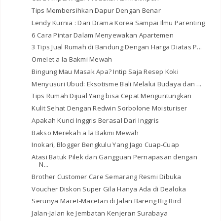
Tips Membersihkan Dapur Dengan Benar
Lendy Kurnia : Dari Drama Korea Sampai Ilmu Parenting
6 Cara Pintar Dalam Menyewakan Apartemen
3 Tips Jual Rumah di Bandung Dengan Harga Diatas P...
Omelet a la Bakmi Mewah
Bingung Mau Masak Apa? Intip Saja Resep Koki
Menyusuri Ubud: Eksotisme Bali Melalui Budaya dan ...
Tips Rumah Dijual Yang bisa Cepat Menguntungkan
Kulit Sehat Dengan Redwin Sorbolone Moisturiser
Apakah Kunci Inggris Berasal Dari Inggris
Bakso Merekah a la Bakmi Mewah
Inokari, Blogger Bengkulu Yang Jago Cuap-Cuap
Atasi Batuk Pilek dan Gangguan Pernapasan dengan
N...
Brother Customer Care Semarang Resmi Dibuka
Voucher Diskon Super Gila Hanya Ada di Dealoka
Serunya Macet-Macetan di Jalan Bareng Big Bird
Jalan-Jalan ke Jembatan Kenjeran Surabaya