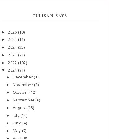
TULISAN SAYA
2026
(10)
►
2025
(11)
►
2024
(55)
►
2023
(71)
►
2022
(102)
►
2021
(91)
▼
December
(1)
►
November
(3)
►
October
(12)
►
September
(6)
►
August
(15)
►
July
(10)
►
June
(4)
►
May
(7)
►
April
(9)
►