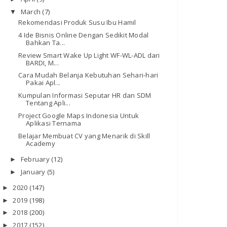
March
(7)
▼
Rekomendasi Produk Susu Ibu Hamil
4 Ide Bisnis Online Dengan Sedikit Modal
Bahkan Ta...
Review Smart Wake Up Light WF-WL-ADL dari
BARDI, M...
Cara Mudah Belanja Kebutuhan Sehari-hari
Pakai Apl...
Kumpulan Informasi Seputar HR dan SDM
Tentang Apli...
Project Google Maps Indonesia Untuk
Aplikasi Ternama
Belajar Membuat CV yang Menarik di Skill
Academy
February
(12)
►
January
(5)
►
2020
(147)
►
2019
(198)
►
2018
(200)
►
2017
(152)
►