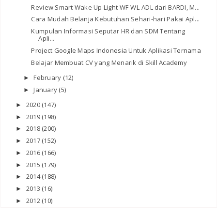
Review Smart Wake Up Light WF-WL-ADL dari BARDI, M...
Cara Mudah Belanja Kebutuhan Sehari-hari Pakai Apl...
Kumpulan Informasi Seputar HR dan SDM Tentang
Apli...
Project Google Maps Indonesia Untuk Aplikasi Ternama
Belajar Membuat CV yang Menarik di Skill Academy
February
(12)
►
January
(5)
►
2020
(147)
►
2019
(198)
►
2018
(200)
►
2017
(152)
►
2016
(166)
►
2015
(179)
►
2014
(188)
►
2013
(16)
►
2012
(10)
►