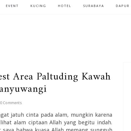
EVENT
KUCING
HOTEL
SURABAYA
DAPUR
Rest Area Paltuding Kawah
Banyuwangi
0 Comments
ngat jatuh cinta pada alam, mungkin karena
lihat alam ciptaan Allah yang begitu indah.
r saya bahwa kuasa Allah memang sungguh