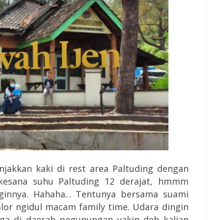
njakkan kaki di rest area Paltuding dengan
 kesana suhu Paltuding 12 derajat, hmmm
innya. Hahaha... Tentunya bersama suami
lor ngidul macam family time. Udara dingin
uga di daerah pegunungan yakin deh kalian