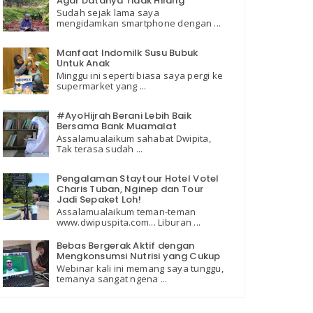
Agar Datanya Tidak Hilang
Sudah sejak lama saya
mengidamkan smartphone dengan ...
Manfaat Indomilk Susu Bubuk
Untuk Anak
Minggu ini seperti biasa saya pergi ke
supermarket yang ...
#AyoHijrah Berani Lebih Baik
Bersama Bank Muamalat
Assalamualaikum sahabat Dwipita,
Tak terasa sudah ...
Pengalaman Staytour Hotel Votel
Charis Tuban, Nginep dan Tour
Jadi Sepaket Loh!
Assalamualaikum teman-teman
www.dwipuspita.com... Liburan ...
Bebas Bergerak Aktif dengan
Mengkonsumsi Nutrisi yang Cukup
Webinar kali ini memang saya tunggu,
temanya sangat ngena ...