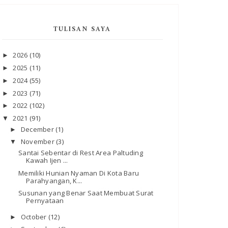
TULISAN SAYA
2026
(10)
►
2025
(11)
►
2024
(55)
►
2023
(71)
►
2022
(102)
►
2021
(91)
▼
December
(1)
►
November
(3)
▼
Santai Sebentar di Rest Area Paltuding
Kawah Ijen ...
Memiliki Hunian Nyaman Di Kota Baru
Parahyangan, K...
Susunan yang Benar Saat Membuat Surat
Pernyataan
October
(12)
►