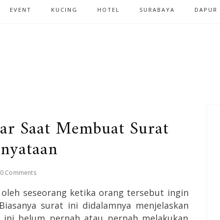
EVENT
KUCING
HOTEL
SURABAYA
DAPUR
ar Saat Membuat Surat
rnyataan
0 Comments
 oleh seseorang ketika orang tersebut ingin
iasanya surat ini didalamnya menjelaskan
ini belum pernah atau pernah melakukan