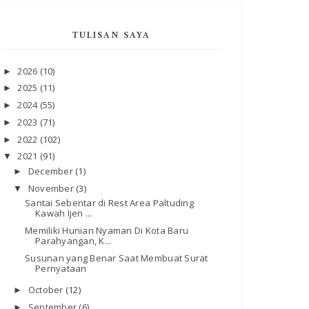
TULISAN SAYA
2026
(10)
►
2025
(11)
►
2024
(55)
►
2023
(71)
►
2022
(102)
►
2021
(91)
▼
December
(1)
►
November
(3)
▼
Santai Sebentar di Rest Area Paltuding
Kawah Ijen ...
Memiliki Hunian Nyaman Di Kota Baru
Parahyangan, K...
Susunan yang Benar Saat Membuat Surat
Pernyataan
October
(12)
►
September
(6)
►