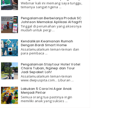
Webinar kali ini memang saya tunggu,
temanya sangat ngena ...
Pengalaman Berbelanja Produk SC
Johnson Memakai Aplikasi Alfagift
Tinggal di perumahan yang aksesnya
mudah untuk pergi ...
Kendalikan Keamanan Rumah
Dengan Bardi Smart Home
Assalamualaikum teman-teman dan
para pembaca ...
Pengalaman Staytour Hotel Votel
Charis Tuban, Nginep dan Tour
Jadi Sepaket Loh!
Assalamualaikum teman-teman
www.dwipuspita.com... Liburan ...
Lakukan 5 Cara Ini Agar Anak
Menjadi Pintar
Semua orang tua pastinya ingin
memiliki anak yang sukses ...