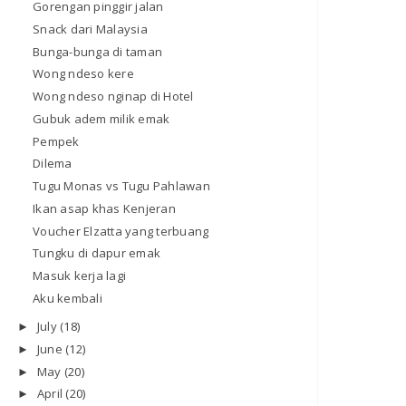
Gorengan pinggir jalan
Snack dari Malaysia
Bunga-bunga di taman
Wong ndeso kere
Wong ndeso nginap di Hotel
Gubuk adem milik emak
Pempek
Dilema
Tugu Monas vs Tugu Pahlawan
Ikan asap khas Kenjeran
Voucher Elzatta yang terbuang
Tungku di dapur emak
Masuk kerja lagi
Aku kembali
July
(18)
►
June
(12)
►
May
(20)
►
April
(20)
►