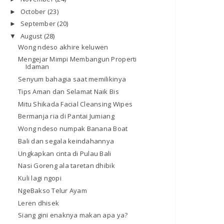
October
(23)
►
September
(20)
►
August
(28)
▼
Wong ndeso akhire keluwen
Mengejar Mimpi Membangun Properti
Idaman
Senyum bahagia saat memilikinya
Tips Aman dan Selamat Naik Bis
Mitu Shikada Facial Cleansing Wipes
Bermanja ria di Pantai Jumiang
Wong ndeso numpak Banana Boat
Bali dan segala keindahannya
Ungkapkan cinta di Pulau Bali
Nasi Goreng ala taretan dhibik
Kuli lagi ngopi
NgeBakso Telur Ayam
Leren dhisek
Siang gini enaknya makan apa ya?