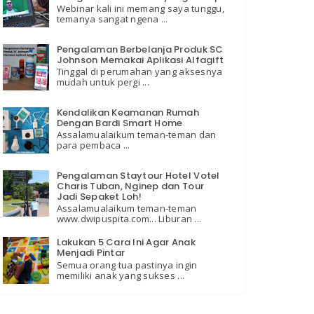
Webinar kali ini memang saya tunggu,
temanya sangat ngena ...
Pengalaman Berbelanja Produk SC
Johnson Memakai Aplikasi Alfagift
Tinggal di perumahan yang aksesnya
mudah untuk pergi ...
Kendalikan Keamanan Rumah
Dengan Bardi Smart Home
Assalamualaikum teman-teman dan
para pembaca ...
Pengalaman Staytour Hotel Votel
Charis Tuban, Nginep dan Tour
Jadi Sepaket Loh!
Assalamualaikum teman-teman
www.dwipuspita.com... Liburan ...
Lakukan 5 Cara Ini Agar Anak
Menjadi Pintar
Semua orang tua pastinya ingin
memiliki anak yang sukses ...