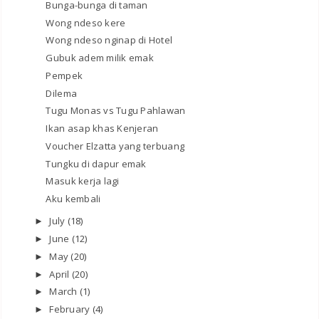
Bunga-bunga di taman
Wong ndeso kere
Wong ndeso nginap di Hotel
Gubuk adem milik emak
Pempek
Dilema
Tugu Monas vs Tugu Pahlawan
Ikan asap khas Kenjeran
Voucher Elzatta yang terbuang
Tungku di dapur emak
Masuk kerja lagi
Aku kembali
July
(18)
►
June
(12)
►
May
(20)
►
April
(20)
►
March
(1)
►
February
(4)
►