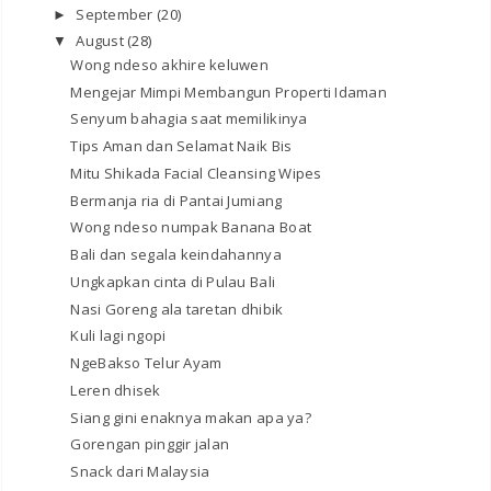
September
(20)
►
August
(28)
▼
Wong ndeso akhire keluwen
Mengejar Mimpi Membangun Properti Idaman
Senyum bahagia saat memilikinya
Tips Aman dan Selamat Naik Bis
Mitu Shikada Facial Cleansing Wipes
Bermanja ria di Pantai Jumiang
Wong ndeso numpak Banana Boat
Bali dan segala keindahannya
Ungkapkan cinta di Pulau Bali
Nasi Goreng ala taretan dhibik
Kuli lagi ngopi
NgeBakso Telur Ayam
Leren dhisek
Siang gini enaknya makan apa ya?
Gorengan pinggir jalan
Snack dari Malaysia