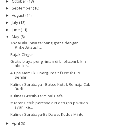
October
(18)
►
September
(16)
►
August
(14)
►
July
(13)
►
June
(11)
►
May
(8)
▼
Andai aku bisa terbang gratis dengan
#TiketGratisT...
Rujak Cingur
Gratis biaya pengiriman di blibli.com bikin
aku ke...
4 Tips Memiliki Energi Positif Untuk Diri
Sendiri
Kuliner Surabaya - Bakso Kotak Remaja Cak
Budi
Kuliner Gresik-Terminal Café
#BeraniLebih percaya diri dengan pakaian
syar'i ke...
Kuliner Surabaya-Es Dawet Kudus Minto
April
(9)
►