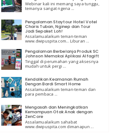
Webinar kali ini memang saya tunggu,
temanya sangat ngena ...
Pengalaman Staytour Hotel Votel
Charis Tuban, Nginep dan Tour
Jadi Sepaket Loh!
Assalamualaikum teman-teman
www.dwipuspita.com... Liburan ...
Pengalaman Berbelanja Produk SC
Johnson Memakai Aplikasi Alfagift
Tinggal di perumahan yang aksesnya
mudah untuk pergi ...
Kendalikan Keamanan Rumah
Dengan Bardi Smart Home
Assalamualaikum teman-teman dan
para pembaca ...
Mengasah dan Meningkatkan
Kemampuan Otak Anak dengan
ZenCore
Assalamualaikum sahabat
www.dwipuspita.com dimanapun ...