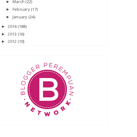
March
(22)
►
February
(17)
►
January
(24)
►
2014
(188)
►
2013
(16)
►
2012
(10)
►