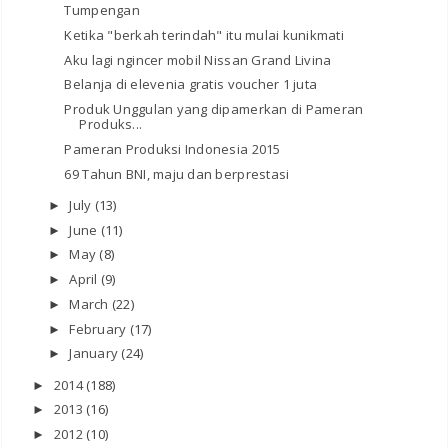
Tumpengan
Ketika "berkah terindah" itu mulai kunikmati
Aku lagi ngincer mobil Nissan Grand Livina
Belanja di elevenia gratis voucher 1 juta
Produk Unggulan yang dipamerkan di Pameran
Produks...
Pameran Produksi Indonesia 2015
69 Tahun BNI, maju dan berprestasi
July
(13)
►
June
(11)
►
May
(8)
►
April
(9)
►
March
(22)
►
February
(17)
►
January
(24)
►
2014
(188)
►
2013
(16)
►
2012
(10)
►