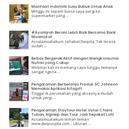
Manfaat Indomilk Susu Bubuk Untuk Anak
Minggu ini seperti biasa saya pergi ke
supermarket yang ...
#AyoHijrah Berani Lebih Baik Bersama Bank
Muamalat
Assalamualaikum sahabat Dwipita, Tak terasa
sudah ...
Bebas Bergerak Aktif dengan Mengkonsumsi
Nutrisi yang Cukup
Webinar kali ini memang saya tunggu, temanya
sangat ngena ...
Pengalaman Berbelanja Produk SC Johnson
Memakai Aplikasi Alfagift
Tinggal di perumahan yang aksesnya mudah
untuk pergi ...
Pengalaman Staytour Hotel Votel Charis
Tuban, Nginep dan Tour Jadi Sepaket Loh!
Assalamualaikum teman-teman
www.dwipuspita.com... Liburan ...