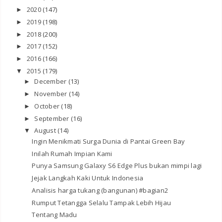
2020
(147)
►
2019
(198)
►
2018
(200)
►
2017
(152)
►
2016
(166)
►
2015
(179)
▼
December
(13)
►
November
(14)
►
October
(18)
►
September
(16)
►
August
(14)
▼
Ingin Menikmati Surga Dunia di Pantai Green Bay
Inilah Rumah Impian Kami
Punya Samsung Galaxy S6 Edge Plus bukan mimpi lagi
Jejak Langkah Kaki Untuk Indonesia
Analisis harga tukang (bangunan) #bagian2
Rumput Tetangga Selalu Tampak Lebih Hijau
Tentang Madu