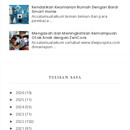
Kendalikan Keamanan Rumah Dengan Bardi
Smart Home
Assalamualaikum teman-teman dan para
pembaca ...
Mengasah dan Meningkatkan Kemampuan
Otak Anak dengan ZenCore
Assalamualaikum sahabat www.dwipuspita.com
dimanapun ...
TULISAN SAYA
2026
(10)
►
2025
(11)
►
2024
(55)
►
2023
(71)
►
2022
(102)
►
2021
(91)
►