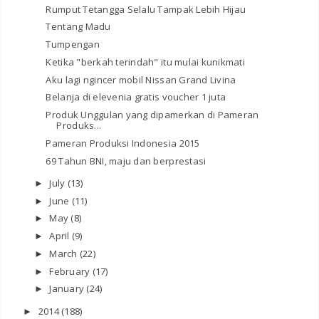
Rumput Tetangga Selalu Tampak Lebih Hijau
Tentang Madu
Tumpengan
Ketika "berkah terindah" itu mulai kunikmati
Aku lagi ngincer mobil Nissan Grand Livina
Belanja di elevenia gratis voucher 1 juta
Produk Unggulan yang dipamerkan di Pameran
Produks...
Pameran Produksi Indonesia 2015
69 Tahun BNI, maju dan berprestasi
July
(13)
►
June
(11)
►
May
(8)
►
April
(9)
►
March
(22)
►
February
(17)
►
January
(24)
►
2014
(188)
►