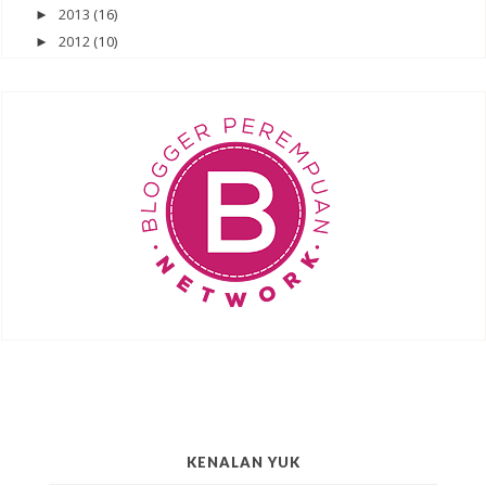
2013
(16)
►
2012
(10)
►
KENALAN YUK