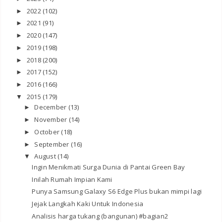
2022
(102)
►
2021
(91)
►
2020
(147)
►
2019
(198)
►
2018
(200)
►
2017
(152)
►
2016
(166)
►
2015
(179)
▼
December
(13)
►
November
(14)
►
October
(18)
►
September
(16)
►
August
(14)
▼
Ingin Menikmati Surga Dunia di Pantai Green Bay
Inilah Rumah Impian Kami
Punya Samsung Galaxy S6 Edge Plus bukan mimpi lagi
Jejak Langkah Kaki Untuk Indonesia
Analisis harga tukang (bangunan) #bagian2