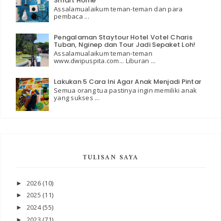
Smart Home
Assalamualaikum teman-teman dan para
pembaca ...
Pengalaman Staytour Hotel Votel Charis
Tuban, Nginep dan Tour Jadi Sepaket Loh!
Assalamualaikum teman-teman
www.dwipuspita.com... Liburan ...
Lakukan 5 Cara Ini Agar Anak Menjadi Pintar
Semua orang tua pastinya ingin memiliki anak
yang sukses ...
TULISAN SAYA
2026
(10)
►
2025
(11)
►
2024
(55)
►
2023
(71)
►