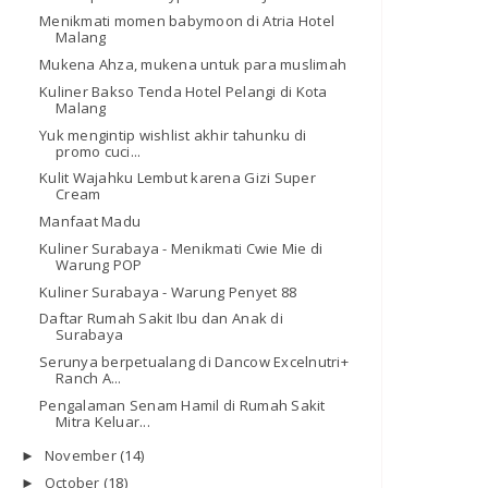
Menikmati momen babymoon di Atria Hotel
Malang
Mukena Ahza, mukena untuk para muslimah
Kuliner Bakso Tenda Hotel Pelangi di Kota
Malang
Yuk mengintip wishlist akhir tahunku di
promo cuci...
Kulit Wajahku Lembut karena Gizi Super
Cream
Manfaat Madu
Kuliner Surabaya - Menikmati Cwie Mie di
Warung POP
Kuliner Surabaya - Warung Penyet 88
Daftar Rumah Sakit Ibu dan Anak di
Surabaya
Serunya berpetualang di Dancow Excelnutri+
Ranch A...
Pengalaman Senam Hamil di Rumah Sakit
Mitra Keluar...
November
(14)
►
October
(18)
►