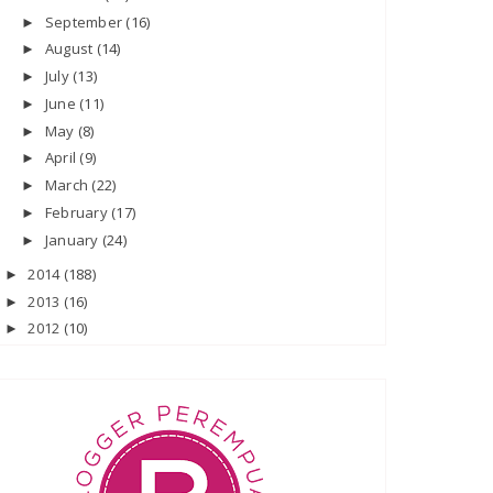
September
(16)
►
August
(14)
►
July
(13)
►
June
(11)
►
May
(8)
►
April
(9)
►
March
(22)
►
February
(17)
►
January
(24)
►
2014
(188)
►
2013
(16)
►
2012
(10)
►