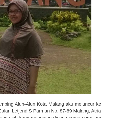
mping Alun-Alun Kota Malang aku meluncur ke
 Jalan Letjend S Parman No. 87-89 Malang, Atria
nanya sih kami menginap disana cuma semalam