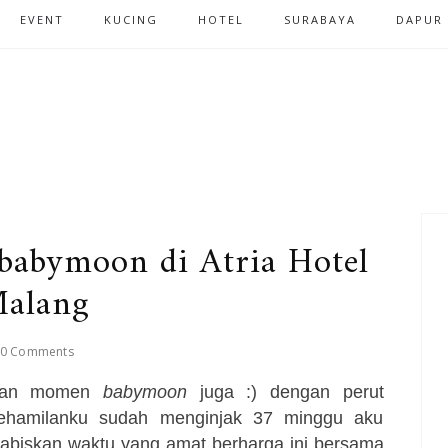
EVENT
KUCING
HOTEL
SURABAYA
DAPUR
abymoon di Atria Hotel
alang
0 Comments
sakan momen
babymoon
juga :) dengan perut
 kehamilanku sudah menginjak 37 minggu aku
ghabiskan waktu yang amat berharga ini bersama