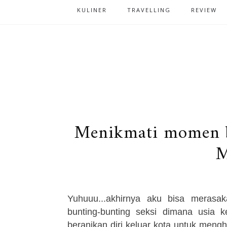
KULINER
TRAVELLING
REVIEW
Menikmati momen b
M
Yuhuuu...akhirnya aku bisa mera
bunting-bunting seksi dimana usia
beranikan diri keluar kota untuk men