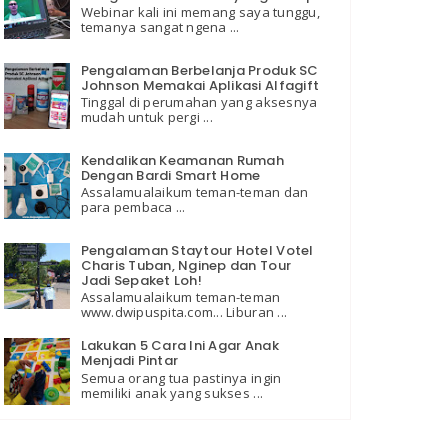
Webinar kali ini memang saya tunggu,
temanya sangat ngena ...
Pengalaman Berbelanja Produk SC
Johnson Memakai Aplikasi Alfagift
Tinggal di perumahan yang aksesnya
mudah untuk pergi ...
Kendalikan Keamanan Rumah
Dengan Bardi Smart Home
Assalamualaikum teman-teman dan
para pembaca ...
Pengalaman Staytour Hotel Votel
Charis Tuban, Nginep dan Tour
Jadi Sepaket Loh!
Assalamualaikum teman-teman
www.dwipuspita.com... Liburan ...
Lakukan 5 Cara Ini Agar Anak
Menjadi Pintar
Semua orang tua pastinya ingin
memiliki anak yang sukses ...