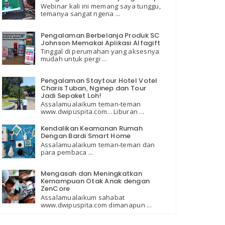
Webinar kali ini memang saya tunggu,
temanya sangat ngena ...
Pengalaman Berbelanja Produk SC
Johnson Memakai Aplikasi Alfagift
Tinggal di perumahan yang aksesnya
mudah untuk pergi ...
Pengalaman Staytour Hotel Votel
Charis Tuban, Nginep dan Tour
Jadi Sepaket Loh!
Assalamualaikum teman-teman
www.dwipuspita.com... Liburan ...
Kendalikan Keamanan Rumah
Dengan Bardi Smart Home
Assalamualaikum teman-teman dan
para pembaca ...
Mengasah dan Meningkatkan
Kemampuan Otak Anak dengan
ZenCore
Assalamualaikum sahabat
www.dwipuspita.com dimanapun ...