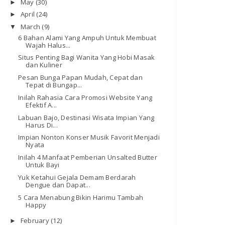
May
(30)
►
April
(24)
►
March
(9)
▼
6 Bahan Alami Yang Ampuh Untuk Membuat
Wajah Halus...
Situs Penting Bagi Wanita Yang Hobi Masak
dan Kuliner
Pesan Bunga Papan Mudah, Cepat dan
Tepat di Bungap...
Inilah Rahasia Cara Promosi Website Yang
Efektif A...
Labuan Bajo, Destinasi Wisata Impian Yang
Harus Di...
Impian Nonton Konser Musik Favorit Menjadi
Nyata
Inilah 4 Manfaat Pemberian Unsalted Butter
Untuk Bayi
Yuk Ketahui Gejala Demam Berdarah
Dengue dan Dapat...
5 Cara Menabung Bikin Harimu Tambah
Happy
February
(12)
►