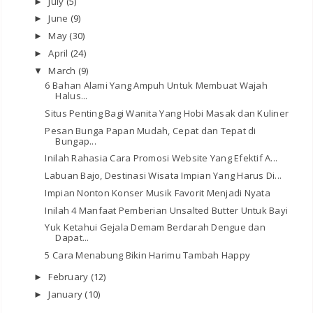
July
(5)
►
June
(9)
►
May
(30)
►
April
(24)
►
March
(9)
▼
6 Bahan Alami Yang Ampuh Untuk Membuat Wajah
Halus...
Situs Penting Bagi Wanita Yang Hobi Masak dan Kuliner
Pesan Bunga Papan Mudah, Cepat dan Tepat di
Bungap...
Inilah Rahasia Cara Promosi Website Yang Efektif A...
Labuan Bajo, Destinasi Wisata Impian Yang Harus Di...
Impian Nonton Konser Musik Favorit Menjadi Nyata
Inilah 4 Manfaat Pemberian Unsalted Butter Untuk Bayi
Yuk Ketahui Gejala Demam Berdarah Dengue dan
Dapat...
5 Cara Menabung Bikin Harimu Tambah Happy
February
(12)
►
January
(10)
►