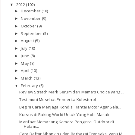
2022
(102)
▼
December
(10)
►
November
(9)
►
October
(9)
►
September
(5)
►
August
(5)
►
July
(10)
►
June
(8)
►
May
(8)
►
April
(10)
►
March
(13)
►
February
(6)
▼
Review Stretch Mark Serum dari Mama's Choice yang ...
Testimoni Mosehat Penderita Kolesterol
Begini Cara Menjaga Kondisi Rantai Motor Agar Sela...
Kursus di Baking World Untuk Yang Hobi Masak
Manfaat Memasang Kamera Pengintai Outdoor di
Halam...
Cara Daftar Mbanking dan Berbagai Transaksi yang M...